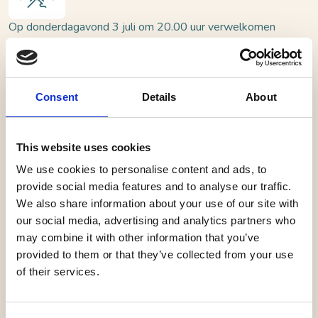
Op donderdagavond 3 juli om 20.00 uur verwelkomen
Lokaal 23 en Boekhandel De Veerpoort de
gerenommeerde thrillerauteur Anya Niewierra in het
sfeervolle Heusden. Het belooft een bijzondere
Consent
Details
About
ontmoeting te worden met de schrijfster van literaire
thrillers als De Nomade en De Camino. Haar boeken
kenmerken zich door sterke hoofdpersonen,
This website uses cookies
diepgravende thema’s en zorgvuldig uitgewerkte
We use cookies to personalise content and ads, to
verhaallijnen. Haar werk werd meerdere keren
provide social media features and to analyse our traffic.
We also share information about your use of our site with
bekroond en vertaald.
our social media, advertising and analytics partners who
may combine it with other information that you’ve
Tijdens deze avond gaat Anya Niewierra in gesprek
provided to them or that they’ve collected from your use
over haar werk, inspiratiebronnen en schrijverschap.
of their services.
Aansluitend is er gelegenheid tot het stellen van
vragen en uiteraard zal er ook gesigneerd worden.