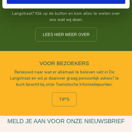
Zoek je meer informatie over het bedrijf achter Bezoek De
Langstraat? Klik op de button en kom alles te weten over
ons wat wij doen.
LEES HIER MEER OVER
VOOR BEZOEKERS
Benieuwd naar wat er allemaal te beleven valt in De
Langstraat en wil je daarover graag persoonlijk advies? Je
kunt terecht bij onze Toeristische Informatiepunten.
TIP'S
MELD JE AAN VOOR ONZE NIEUWSBRIEF