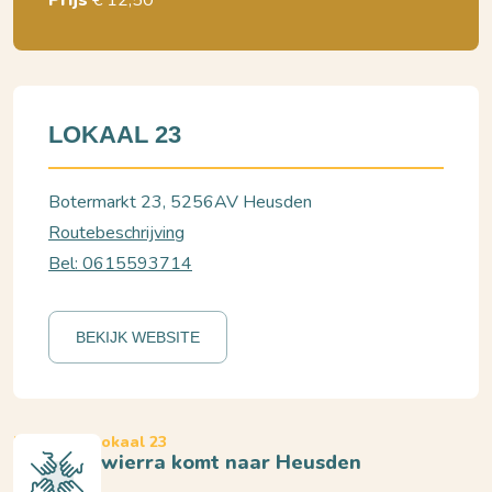
Prijs
€ 12,50
LOKAAL 23
Botermarkt 23, 5256AV Heusden
Routebeschrijving
Bel: 0615593714
BEKIJK WEBSITE
Heusden, Lokaal 23
Anya Niewierra komt naar Heusden