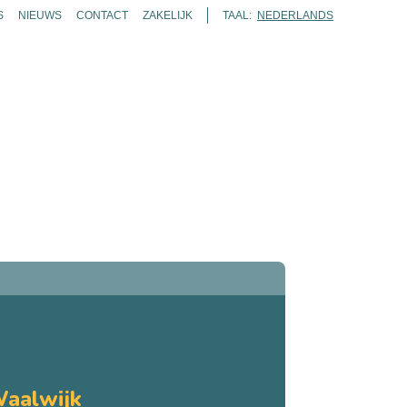
S
NIEUWS
CONTACT
ZAKELIJK
TAAL:
NEDERLANDS
ENDA
TICKETS
ROUTES
KAART
ZOEKEN
Waalwijk