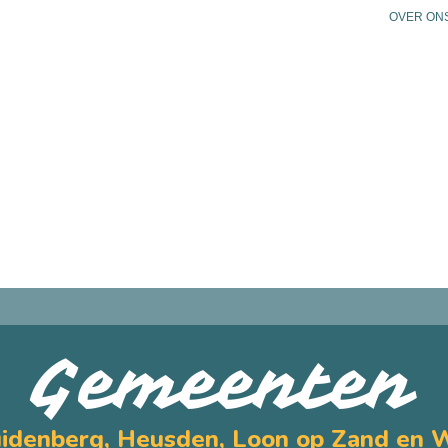
OVER ON
N
PLAN JE BEZOEK
PRAKTISCHE INFO
AG
Gemeenten
idenberg, Heusden, Loon op Zand en 