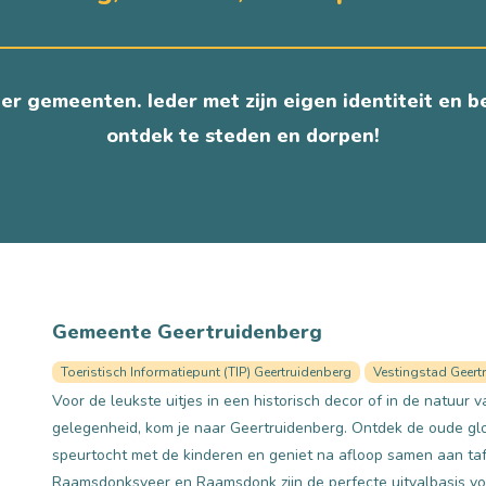
ier gemeenten. Ieder met zijn eigen identiteit en
ontdek te steden en dorpen!
Gemeente Geertruidenberg
NGSTRAAT
Toeristisch Informatiepunt (TIP) Geertruidenberg
Vestingstad Geert
Voor de leukste uitjes in een historisch decor of in de natuur 
gelegenheid, kom je naar Geertruidenberg. Ontdek de oude glo
speurtocht met de kinderen en geniet na afloop samen aan taf
Raamsdonksveer en Raamsdonk zijn de perfecte uitvalbasis vo