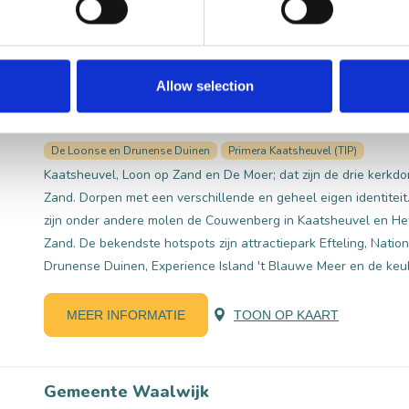
MEER INFORMATIE
TOON OP KAART
Allow selection
Gemeente Loon op Zand
De Loonse en Drunense Duinen
Primera Kaatsheuvel (TIP)
Kaatsheuvel, Loon op Zand en De Moer; dat zijn de drie kerk
Zand. Dorpen met een verschillende en geheel eigen identite
zijn onder andere molen de Couwenberg in Kaatsheuvel en Het
Zand. De bekendste hotspots zijn attractiepark Efteling, Nati
Drunense Duinen, Experience Island 't Blauwe Meer en de keu
MEER INFORMATIE
TOON OP KAART
Gemeente Waalwijk