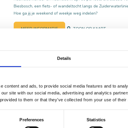
Biesbosch, een fiets- of wandeltocht langs de Zuiderwaterlinie
Hoe ga jij je weekend of weekje weg indelen?
MEER INFORMATIE
TOON OP KAART
Gemeente Heusden
Details
Voormalig stadhuis Heusden (TIP)
Welkom in gemeente Heusden, waar water, historie en natuur
gemeente telt maar liefst elf dorpen, met Drunen, Vlijmen en h
Heusden als grootste plaatsen.
e content and ads, to provide social media features and to analy
 our site with our social media, advertising and analytics partn
De Bergsche Maas, met het schilderachtige vestingstadje Heu
 provided to them or that they’ve collected from your use of their
gemeente Heusden aan de noordzijde: water, dijken en kleigro
streek is onlosmakelijk verbonden met de Maas. De vele plasse
de Baardwijkse Overlaat herinneren aan de eeuwenoude strij
Preferences
Statistics
Maas en het Drongelens Kanaal zijn gegraven om wateroverlas