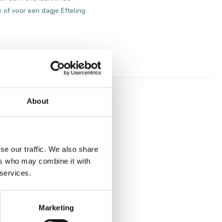
 of voor een dagje Efteling.
About
 elkaar ontmoeten. De
et sfeervolle vestingstadje
se our traffic. We also share
ers who may combine it with
sden als ankerplaats, begrenst
 services.
nd dus. De geschiedenis van de
n (wielen) langs de dijken en
d tegen het water. De Bergsche
Marketing
t te beperken.