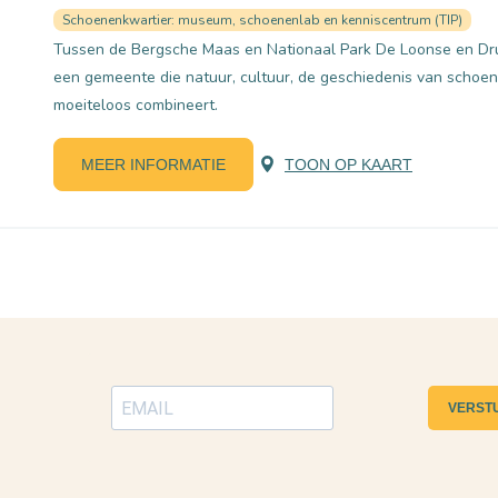
Schoenenkwartier: museum, schoenenlab en kenniscentrum (TIP)
Tussen de Bergsche Maas en Nationaal Park De Loonse en Dru
een gemeente die natuur, cultuur, de geschiedenis van schoene
moeiteloos combineert.
MEER INFORMATIE
TOON OP KAART
VERST