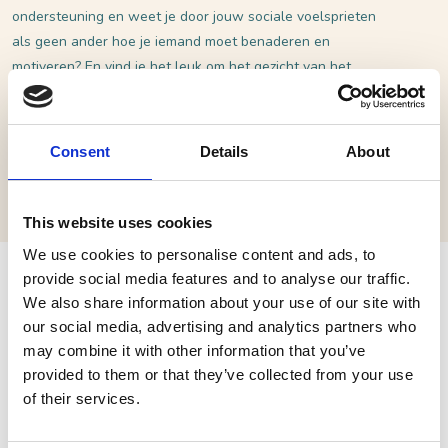
ondersteuning en weet je door jouw sociale voelsprieten
als geen ander hoe je iemand moet benaderen en
motiveren? En vind je het leuk om het gezicht van het
Toeristisch Informatiepunt (TIP) te zijn? Dan dit dé baan
voor jou!
Consent
Details
About
BEKIJK DE VACATURE
This website uses cookies
We use cookies to personalise content and ads, to
provide social media features and to analyse our traffic.
Baliemedewerker Heusden
We also share information about your use of our site with
our social media, advertising and analytics partners who
Hou jij van mensen en vind je het leuk om hen te woord te
may combine it with other information that you’ve
staan en advies te geven? Bied je graag hulp en
provided to them or that they’ve collected from your use
ondersteuning en weet je door jouw sociale voelsprieten
of their services.
als geen ander hoe je iemand moet benaderen en
motiveren? En vind je het leuk om het gezicht van het