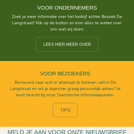
VOOR ONDERNEMERS
Zoek je meer informatie over het bedrijf achter Bezoek De
Langstraat? Klik op de button en kom alles te weten over
ons wat wij doen.
LEES HIER MEER OVER
VOOR BEZOEKERS
Benieuwd naar wat er allemaal te beleven valt in De
Langstraat en wil je daarover graag persoonlijk advies? Je
kunt terecht bij onze Toeristische Informatiepunten.
TIP'S
MELD JE AAN VOOR ONZE NIEUWSBRIEF