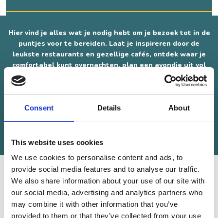
Hier vind je alles wat je nodig hebt om je bezoek tot in de
puntjes voor te bereiden. Laat je inspireren door de
leukste restaurants en gezellige cafés, ontdek waar je
comfortabel kunt overnachten, plan een avondje uit vol
beleving en verken de leukste winkels en boetieks in de
buurt. Van culinaire hotspots tot unieke
overnachtingsplekken en verrassend avondvertier – alles
wat jouw bezoek onvergetelijk maakt, vind je hier op één
Consent
Details
About
plek.
This website uses cookies
We use cookies to personalise content and ads, to
provide social media features and to analyse our traffic.
We also share information about your use of our site with
our social media, advertising and analytics partners who
IK BEN OP ZOEK NAAR...
may combine it with other information that you’ve
ETEN & DRINKEN
OVERNAC
provided to them or that they’ve collected from your use