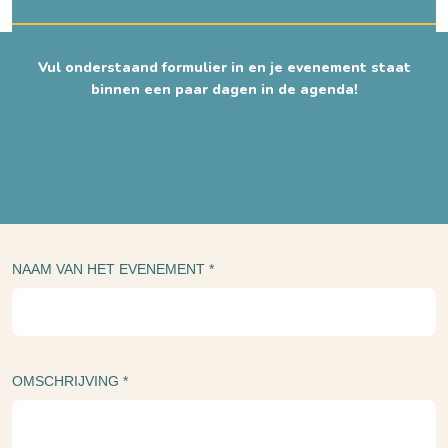
Vul onderstaand formulier in en je evenement staat
binnen een paar dagen in de agenda!
Informatie over het evenement
NAAM VAN HET EVENEMENT
*
OMSCHRIJVING
*