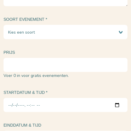
SOORT EVENEMENT
*
PRIJS
Voer 0 in voor gratis evenementen.
Datum en Tijd
STARTDATUM & TIJD
*
EINDDATUM & TIJD