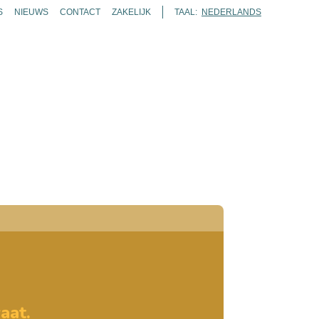
S
NIEUWS
CONTACT
ZAKELIJK
TAAL:
NEDERLANDS
ENDA
TICKETS
ROUTES
KAART
ZOEKEN
aat.