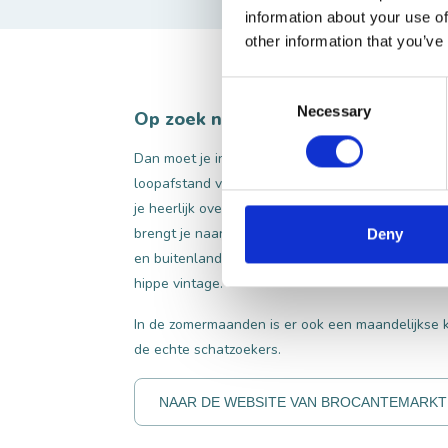
information about your use of
other information that you’ve
Consent
Necessary
Selection
Op zoek naar antiek of kunst
Dan moet je in vestingstad Heusden zijn! De stad
loopafstand van elkaar. Elke eerste zaterdag va
je heerlijk over de brocantemarkt in het sfeervo
brengt je naar de markt, waar zo'n zestig topbro
Deny
en buitenland presenteren. Van blinkend kristal, a
hippe vintage.
In de zomermaanden is er ook een maandelijkse 
de echte schatzoekers.
NAAR DE WEBSITE VAN BROCANTEMARKT