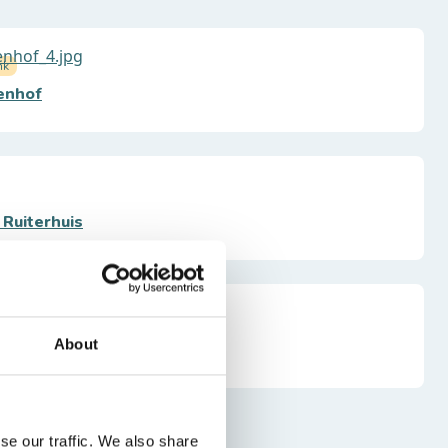
nk
enhof
Ruiterhuis
About
en - Raamsdonk
se our traffic. We also share