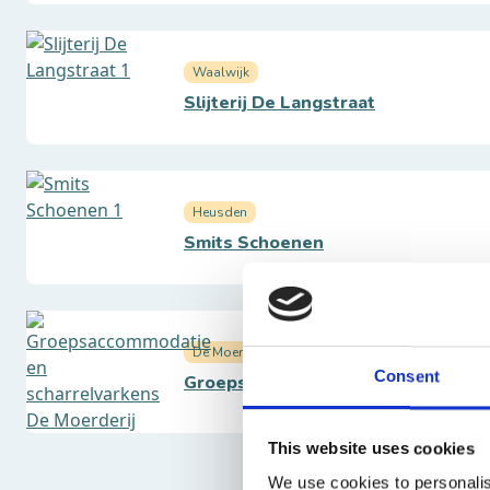
Waalwijk
Slijterij De Langstraat
Heusden
Smits Schoenen
De Moer
Consent
Groepsaccommodatie en scharrelva
This website uses cookies
We use cookies to personalis