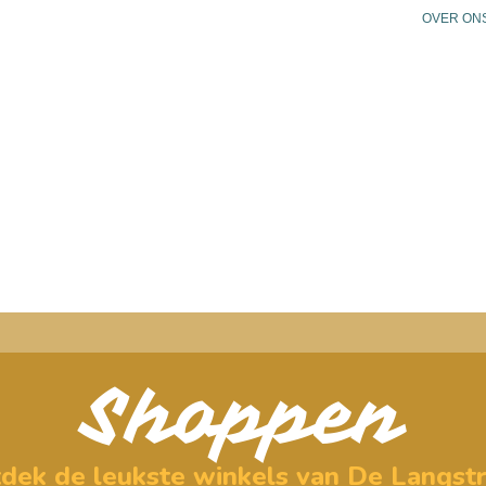
OVER ON
N
PLAN JE BEZOEK
PRAKTISCHE INFO
AG
Shoppen
dek de leukste winkels van De Langstr