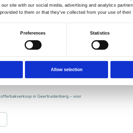
 our site with our social media, advertising and analytics partn
 provided to them or that they’ve collected from your use of their
Preferences
Statistics
 barst van de kunstgaleries, allemaal op
n de maand, van maart t/m november struin
lle vestingstadje Heusden. De brocantebus
canteurs hun mooiste vondsten uit binnen-
Allow selection
ntiek en Engels zilver tot stoer zink en
kofferbakverkoop in Geertruidenberg – voor