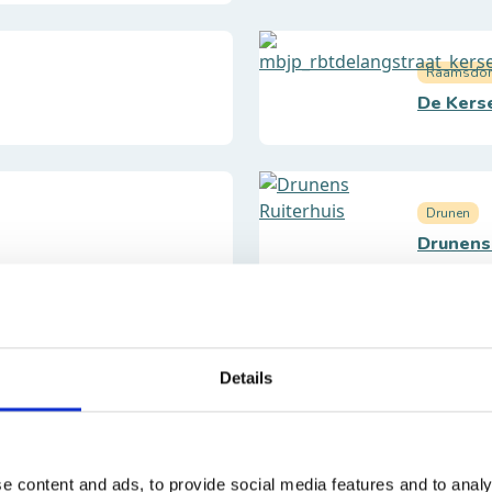
Raamsdo
De Kers
Drunen
Drunens 
Raamsdonk
Details
rkens De Moerderij
Bakkerij Van der West
ONTDEK ALLE WINKELS
e content and ads, to provide social media features and to analy