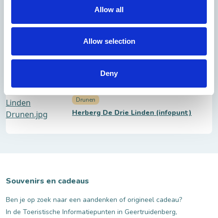
Allow all
Sprang-Capelle
Allow selection
Vivo Lekkernijen (infopunt)
Deny
Drunen
Herberg De Drie Linden (infopunt)
Souvenirs en cadeaus
Ben je op zoek naar een aandenken of origineel cadeau?
In de Toeristische Informatiepunten in Geertruidenberg,