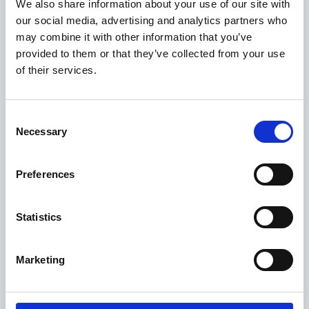
We also share information about your use of our site with
Waalwijk
our social media, advertising and analytics partners who
Eetcafé De Galgenwiel (infopunt)
may combine it with other information that you’ve
provided to them or that they’ve collected from your use
of their services.
Biezenmortel
Consent
Eetcafé De Rustende Jager (infopunt)
Necessary
Selection
Preferences
Nieuwkuijk
De Emmamolen (infopunt)
Statistics
Marketing
Drunen
Hotel-Restaurant Duinrand Drunen
(infopunt)