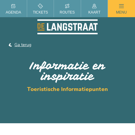
ZOMER IN DE LANGSTRAAT
AGENDA
TICKETS
ROUTES
KAART
MENU
Ga terug
Informatie en
inspiratie
Toeristische Informatiepunten