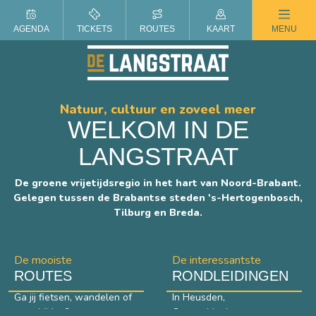
ZOMER IN DE LANGSTRAAT
AGENDA
TICKETS
ROUTES
KAART
MENU
Natuur, cultuur en zoveel meer
WELKOM IN DE
LANGSTRAAT
De groene vrijetijdsregio in het hart van Noord-Brabant.
Gelegen tussen de Brabantse steden 's-Hertogenbosch,
Tilburg en Breda.
De mooiste
De interessantste
ROUTES
RONDLEIDINGEN
Ga jij fietsen, wandelen of
In Heusden,
paardrijden?
Geertruidenberg en