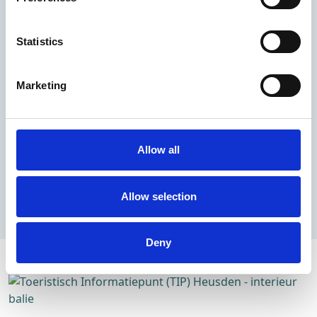
Statistics
Vlijmen
De Hoge Heide - eten en drinken
Marketing
Loon op Zand
Allow all
Het Witte Kasteel
Allow selection
BEKIJK ALLE GASTVRIJE LOCATIES
Deny