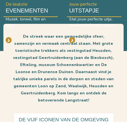
De leukste
Jouw perfecte
Waalwijk.
EVENEMENTEN
UITSTAPJE
Muziek, toneel, film en
Stel jouw perfecte uitje,
meer.
weekend of week samen
met de Travelguide.
De streek waar een gemoedelijke sfeer,
samenzijn en vermaak centraal staan. Met grote
toeristische trekkers als vestingstad Heusden,
vestingstad Geertruidenberg (aan de Biesbosch),
Efteling, museum Schoenenkwartier en De
Loonse en Drunense Duinen. Daarnaast vind je
talrijke unieke parels in de dorpen en steden van
gemeenten Loon op Zand, Waalwijk, Heusden en
Geertruidenberg. Kom langs en ontdek de
betoverende Langstraat!
DE VIJF ICONEN VAN DE OMGEVING