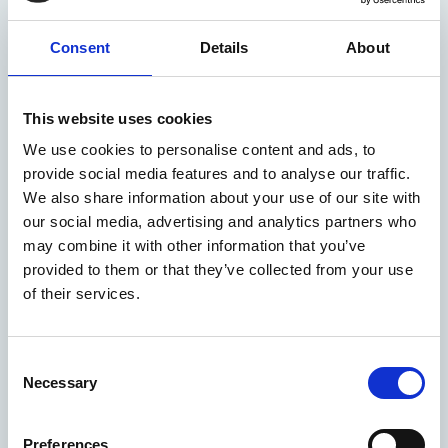
Loon op Zand
Natuurpoort Van Loon
Consent
Details
About
This website uses cookies
Heusden
We use cookies to personalise content and ads, to
Rondvaart Wiljo
provide social media features and to analyse our traffic.
We also share information about your use of our site with
our social media, advertising and analytics partners who
may combine it with other information that you’ve
provided to them or that they’ve collected from your use
Stichting Bende van de Witte Veer
of their services.
Consent
Necessary
Selection
Kaatsheuvel
Europarcs Kaatsheuvel
Preferences