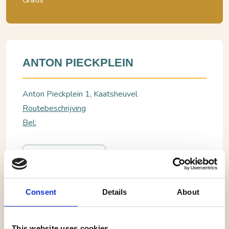
Gratis
ANTON PIECKPLEIN
Anton Pieckplein 1, Kaatsheuvel
Routebeschrijving
Bel:
BEKIJK WEBSITE
Consent
Details
About
Kaatsheuvel, Anton Pieckplein
Atensjon kermis 2026
This website uses cookies