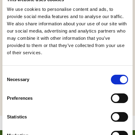
We use cookies to personalise content and ads, to
Op zondag 5 juli 2026 draait de kermis in
provide social media features and to analyse our traffic.
Kaatsheuvel op volle toeren, en daar gooien de
We also share information about your use of our site with
Buren van de Brandweer nog een schepje bovenop
our social media, advertising and analytics partners who
met Atensjon! Van 14:00 tot 22:00 uur is het Anton
may combine it with other information that you’ve
Pieckplein (bij Apotheek De Koning) de plek waar je
provided to them or that they’ve collected from your use
moet zijn voor muziek, gezelligheid en een flinke
of their services.
dosis kermissfeer. We starten om 15:00 uur met
een kindershow voor de kleine draaimolens,
daarna gaat het tempo omhoog en maken we er
Consent
samen één groot feest van. Entree is gratis, dus
Necessary
Selection
stap uit die botsauto, parkeer je suikerspin en kom
een drankje doen, dan zorgen wij voor de rest.
Hopelijk tot dan!
Preferences
Statistics