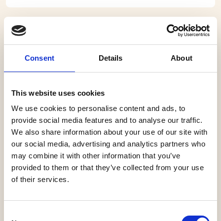
Waalwijk, Theater De Leest
Bert Visscher 65, dat zou je niet zeggen
Consent
Details
About
Bert viert zijn verjaardag met idiote scènes, prachtige
liedjes en absurde verhalen
This website uses cookies
We use cookies to personalise content and ads, to
Bert Visscher is 65 geworden en dat laten we natuurlijk
provide social media features and to analyse our traffic.
niet stilletjes voorbijgaan. Tijd voor een feest, maar dan
We also share information about your use of our site with
wel op z’n Visschers. Dat betekent taart, muzikanten,
our social media, advertising and analytics partners who
idiote scènes, prachtige liedjes, absurde verhalen en
may combine it with other information that you’ve
heel veel lachen. En mocht je verwachten dat Visscher
provided to them or that they’ve collected from your use
het iets rustiger aan zou doen, vergeet het: de energie
of their services.
knalt weer van het podium. Tja, krijg ‘m maar eens kalm.
Het wordt dus een prachtig verjaardagsfeest vol
Consent
verrassingen. En iedereen is welkom. Zo is charmante