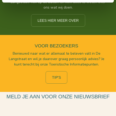
Langstraat? Klik op de button en kom alles te weten over
ons wat wij doen.
LEES HIER MEER OVER
VOOR BEZOEKERS
Benieuwd naar wat er allemaal te beleven valt in De
Langstraat en wil je daarover graag persoonlijk advies? Je
kunt terecht bij onze Toeristische Informatiepunten.
TIP'S
MELD JE AAN VOOR ONZE NIEUWSBRIEF