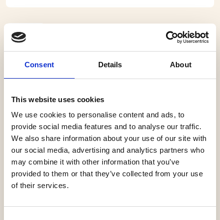
Waalwijk, Theater De Leest
Best of Ireland
Consent
Details
About
Populaire traditionele folksongs en hits van huidige
Ierse popacts
This website uses cookies
Best of Ireland is een spetterend theaterconcert vol
We use cookies to personalise content and ads, to
meeslepende melodieën en tijdloze klassiekers. Want
provide social media features and to analyse our traffic.
muziek zit Ieren in het bloed en is met Guinness – dat ze
We also share information about your use of our site with
ook vaak in het bloed zit – waarschijnlijk het grootste
our social media, advertising and analytics partners who
may combine it with other information that you’ve
exportproduct van het land. We noemen de rauwe en
provided to them or that they’ve collected from your use
vrolijke klanken van The Dubliners, de poëtische songs
of their services.
van Van Morrison en de wereldhits van U2 en The Corrs.
En wat te denken van The Pogues, Johnny Logan,
Dolores Keane, The Script en Snow Patrol? Deze avond
Consent