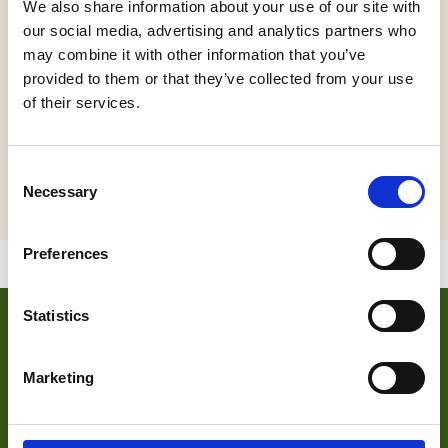
We also share information about your use of our site with
our social media, advertising and analytics partners who
Kom gezellig spelen in onze bordspelruimte. Je kan
may combine it with other information that you’ve
ook alleen deelnemen door aan te schuiven bij een
provided to them or that they’ve collected from your use
vrije stoel en speel mee. De spellen kunnen vrij
of their services.
gekozen worden uit onze overvolle spelkasten. Er
is continu iemand aanwezig die uitleg kan geven
over de spelregels. Aanvang a.s. Vrijdag avond van
Consent
20 uur tot 23 uur.
Necessary
Selection
Preferences
Statistics
VOOR ONDERNEMERS
Zoek je meer informatie over het bedrijf achter Bezoek De
Marketing
Langstraat? Klik op de button en kom alles te weten over
ons wat wij doen.