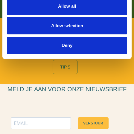
LEES HIER MEER OVER
Allow all
Allow selection
VOOR BEZOEKERS
Benieuwd naar wat er allemaal te beleven valt in De
Deny
Langstraat en wil je daarover graag persoonlijk advies? Je
kunt terecht bij onze Toeristische Informatiepunten.
TIP'S
MELD JE AAN VOOR ONZE NIEUWSBRIEF
VERSTUUR