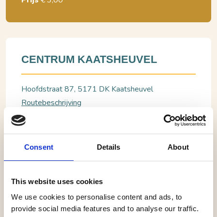
Prijs
€ 3,00
CENTRUM KAATSHEUVEL
Hoofdstraat 87, 5171 DK Kaatsheuvel
Routebeschrijving
Bel: 0624753820
Consent
Details
About
BEKIJK WEBSITE
This website uses cookies
Kaatsheuvel, Centrum Kaatsheuvel
We use cookies to personalise content and ads, to
Bordspellenavond
provide social media features and to analyse our traffic.