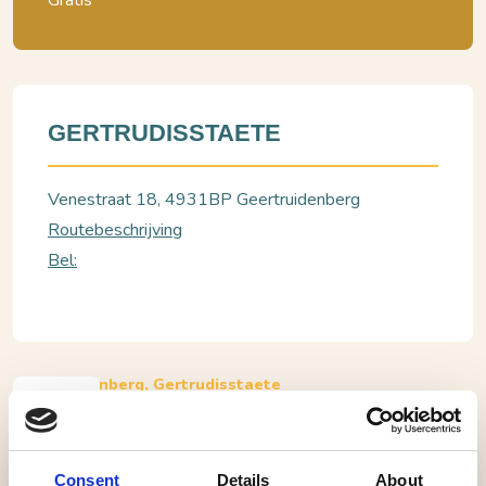
Gratis
GERTRUDISSTAETE
Venestraat 18, 4931BP Geertruidenberg
Routebeschrijving
Bel:
Geertruidenberg, Gertrudisstaete
Brabant en de Bataafse Revolutie
Lezing Oudheidkundige Kring Geertruydenberghe
Consent
Details
About