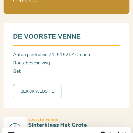
Prijs
€ 6,00
DE VOORSTE VENNE
Anton pieckplein 71, 5152LZ Drunen
Routebeschrijving
Bel:
BEKIJK WEBSITE
Drunen, de voorste venne
Club van Sinterklaas Het Grote
Sneeuwavontuur • Film