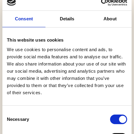
Club van Sinterklaas Film: Het Grote Sneeuwavontuur
Consent
Details
About
Ieder jaar weer doet De Club van Sinterklaas enorm
haar best om alle wensen van de kinderen uit te laten
This website uses cookies
komen. Maar sommige zijn jammer genoeg onhaalbaar.
We use cookies to personalise content and ads, to
Als de stoomboot door een storm op zee een andere
provide social media features and to analyse our traffic.
route naar Nederland moet varen, ziet Sinterklaas
We also share information about your use of our site with
ineens mogelijkheden om een wens uit de stapel met
our social media, advertising and analytics partners who
onvervulbare wensen uit te laten komen. Sara vraagt al
may combine it with other information that you’ve
jaren een echte knuffel van de Sint, ze woont alleen
provided to them or that they’ve collected from your use
heel ver weg … helemaal in Oostenrijk. En nu ligt dat
of their services.
dus precies op de nieuwe route! De boot zet koers naar
De Witte Bergen in Oostenrijk. Daar zien Test, Coole,
Consent
Dans en de andere pieten voor het eerst in hun leven
Necessary
Selection
sneeuw en beleven ze allemaal sneeuwavonturen. Het