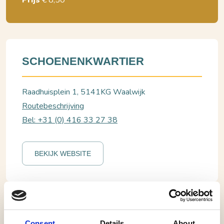
Prijs
€ 8,50
SCHOENENKWARTIER
Raadhuisplein 1, 5141KG Waalwijk
Routebeschrijving
Bel: +31 (0) 416 33 27 38
BEKIJK WEBSITE
Waalwijk, Schoenenkwartier
Creatieve sneakerworkshop met Studio
Encore in het Schoenenkwartier
Consent
Details
About