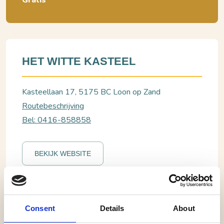
Gratis
HET WITTE KASTEEL
Kasteellaan 17, 5175 BC Loon op Zand
Routebeschrijving
Bel: 0416-858858
BEKIJK WEBSITE
Loon op Zand, Het Witte Kasteel
Consent
Details
About
Dag van het Kasteel