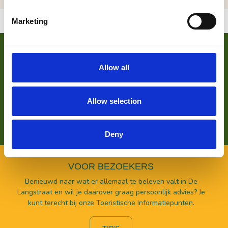
Marketing
VOOR ONDERNEMERS
Allow all
Zoek je meer informatie over het bedrijf achter Bezoek De
Langstraat? Klik op de button en kom alles te weten over
ons wat wij doen.
Allow selection
LEES HIER MEER OVER
Deny
VOOR BEZOEKERS
Benieuwd naar wat er allemaal te beleven valt in De
Langstraat en wil je daarover graag persoonlijk advies? Je
kunt terecht bij onze Toeristische Informatiepunten.