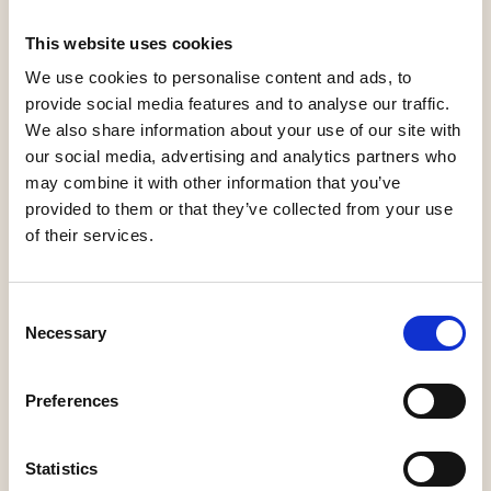
In 2025 wordt het hele Pinksterweekend de Dag van
This website uses cookies
het Kasteel gevierd. Landgoed Het Witte Kasteel doet
We use cookies to personalise content and ads, to
mee op maandag 9 juni 2025. Deze achttiende editie
provide social media features and to analyse our traffic.
We also share information about your use of our site with
staat in het teken van het thema: ‘Naar Buiten!’, hierbij
our social media, advertising and analytics partners who
schijnen we de spotlight op alle buitenruimtes van
may combine it with other information that you’ve
Nederlandse kastelen, buitenplaatsen, ruïnes en
provided to them or that they’ve collected from your use
landgoederen. Zoals je van ons gewend bent kun je die
of their services.
dag kosteloos aansluiten bij één van de rondleidingen
door onze vrijwilligers. Deze dag zal er ook een
Consent
Harmoniefestival plaatsvinden.
Necessary
Selection
Rondleidingen worden vanaf 11.00 uur verzorgd, de
Preferences
laatste rondleiding zal om 16.00 uur zijn.
Statistics