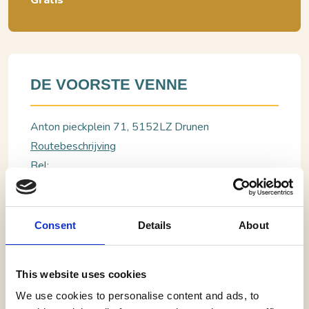
Gratis
DE VOORSTE VENNE
Anton pieckplein 71, 5152LZ Drunen
Routebeschrijving
Bel:
BEKIJK WEBSITE
Consent
Details
About
This website uses cookies
Drunen, de voorste venne
Depends & Friends Gert Maas Music
We use cookies to personalise content and ads, to
Memories • Muziek