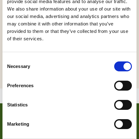
provide social media features and to analyse our traffic.
We also share information about your use of our site with
our social media, advertising and analytics partners who
Gert Maas, sologitarist van "Depends", is ons
may combine it with other information that you’ve
onlangs ontvallen. Hij was vanaf dag één, meer
provided to them or that they’ve collected from your use
dan 5 jaar, onafgebroken bij "Depends" betrokken.
of their services.
We willen zijn muzikale inbreng gedurende die tijd,
samen met bevriende muzikanten, als “Depends &
Friends” deze avond op een luchtige manier voor
Consent
het voetlicht brengen. U bent van harte welkom
Necessary
Selection
om 20:00 uur. vrijdag 12-09-2025 20:00 Cultuur Café
Preferences
Statistics
VOOR ONDERNEMERS
Marketing
Zoek je meer informatie over het bedrijf achter Bezoek De
Langstraat? Klik op de button en kom alles te weten over
ons wat wij doen.