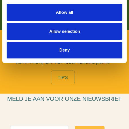
Allow all
LEES HIER MEER OVER
Allow selection
VOOR BEZOEKERS
Deny
Benieuwd naar wat er allemaal te beleven valt in De
Langstraat en wil je daarover graag persoonlijk advies? Je
kunt terecht bij onze Toeristische Informatiepunten.
TIP'S
MELD JE AAN VOOR ONZE NIEUWSBRIEF