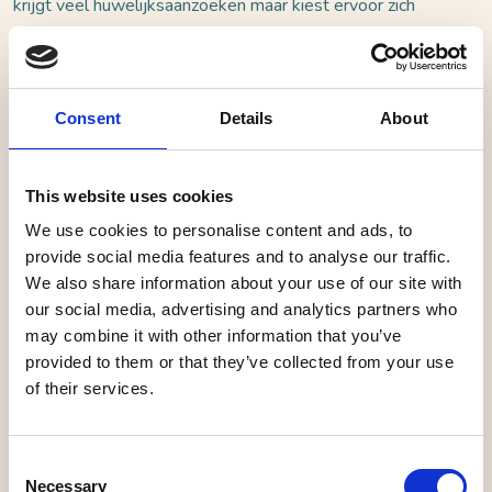
krijgt veel huwelijksaanzoeken maar kiest ervoor zich
met Arnoldus te verloven; ondanks hun verschillende
achtergronden ontstaat er een diepe liefde. Maar
wanneer de Synode van Dordrecht ingrijpt en Arnoldus
Consent
Details
About
weigert zijn remonstrantste geloof op te geven, volgen
ontslag en verbanning uit Nederland. Hij besluit Suzanna
haar trouwbelofte terug te geven, volgens hem
This website uses cookies
verdient ze beter dan een veroordeelde man, een
We use cookies to personalise content and ads, to
misdadiger die op de vlucht is. Hij reist van
provide social media features and to analyse our traffic.
onderduikadres naar onderduikadres en blijft preken
We also share information about your use of our site with
our social media, advertising and analytics partners who
voor geloofsvrijheid, tot hij in Amsterdam wordt
may combine it with other information that you’ve
verraden en gearresteerd. Hij wordt veroordeeld tot
provided to them or that they’ve collected from your use
levenslange gevangenis op Loevestein. Loevestein is
of their services.
dan een streng bewaakte staatsgevangenis voor
anders-denkenden, omringd door water en hoge muren.
De jaren zijn zwaar en eenzaam, en hij denkt vaak aan
Consent
Necessary
Selection