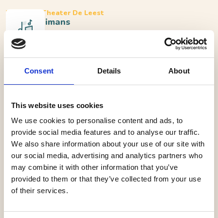
Waalwijk, Theater De Leest
Eric Vloeimans
Afrikaanse ritmes, Caribische grooves en melodische
improvisaties
Consent
Details
About
Eric Vloeimans is een van de toonaangevendste
This website uses cookies
trompettisten van Nederland. Zijn spel is lyrisch en
We use cookies to personalise content and ads, to
melodieus, hij werkte met talloze topmusici wereldwijd
provide social media features and to analyse our traffic.
en won meerdere Edisons. Hij zoekt altijd naar
We also share information about your use of our site with
vernieuwing en dat leidde tot het sprankelende nieuwe
our social media, advertising and analytics partners who
trio Pico Bello, met gitarist Mark Tuinstra en
may combine it with other information that you’ve
percussionist Udo Demandt. Zij verzorgen een muzikale
provided to them or that they’ve collected from your use
reis vol verrassingen, vrolijkheid en virtuositeit. Met
of their services.
Vloeimans’ kenmerkende fluwelen trompetklank als
leidraad verweeft het trio Afrikaanse ritmes, Caribische