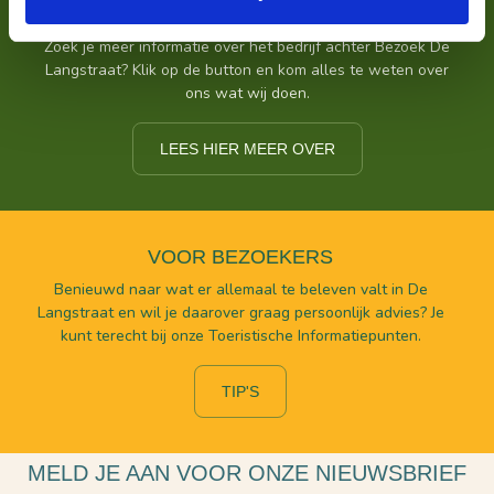
VOOR ONDERNEMERS
Zoek je meer informatie over het bedrijf achter Bezoek De
Langstraat? Klik op de button en kom alles te weten over
ons wat wij doen.
LEES HIER MEER OVER
VOOR BEZOEKERS
Benieuwd naar wat er allemaal te beleven valt in De
Langstraat en wil je daarover graag persoonlijk advies? Je
kunt terecht bij onze Toeristische Informatiepunten.
TIP'S
MELD JE AAN VOOR ONZE NIEUWSBRIEF