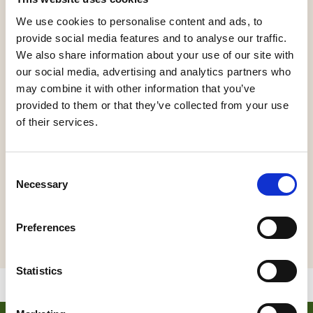
We use cookies to personalise content and ads, to
Werken van Ansjela Rommens tot half october.
provide social media features and to analyse our traffic.
Ansjela Rommens (1965) woont sinds een half jaar
We also share information about your use of our site with
in de Vesting en geeft ook schilder en tekenlessen
our social media, advertising and analytics partners who
in Lokaal 23, het nieuwe Creatieve Buurthuis van
may combine it with other information that you’ve
de Vesting. Ansjela is afgestudeerd aan de
provided to them or that they’ve collected from your use
Kunstacademie in Den Bosch, afdelingen
of their services.
tekenen/schilderen, met tekeningen en
conceptueel werk. Water speelde toen al een
belangrijke rol en was ook het onderwerp van haar
Consent
scriptie. Ansjela: ‘Na omzwervingen ben ik weer
Necessary
Selection
gaan schilderen en kwamen de landschappen als
vanzelf. Altijd met water. Het staat voor rust, leven
en hoop’.
Preferences
Statistics