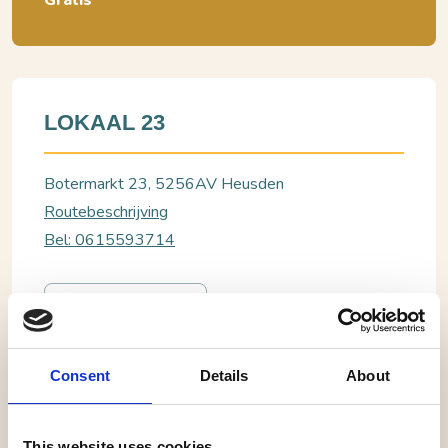
Gratis
LOKAAL 23
Botermarkt 23, 5256AV Heusden
Routebeschrijving
Bel: 0615593714
BEKIJK WEBSITE
Consent
Details
About
Heusden, Lokaal 23
Expositie Ansjela Rommens
This website uses cookies