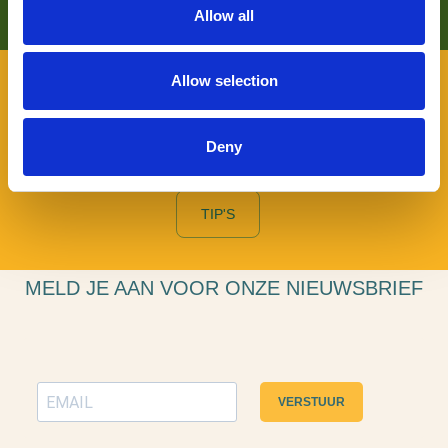
Allow all
Allow selection
VOOR BEZOEKERS
Benieuwd naar wat er allemaal te beleven valt in De
Langstraat en wil je daarover graag persoonlijk advies? Je
Deny
kunt terecht bij onze Toeristische Informatiepunten.
TIP'S
MELD JE AAN VOOR ONZE NIEUWSBRIEF
VERSTUUR