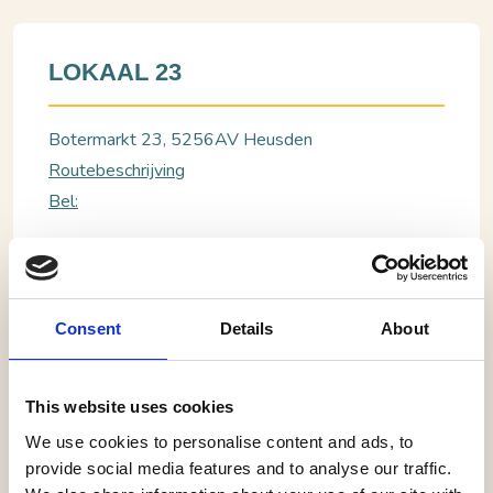
LOKAAL 23
Botermarkt 23, 5256AV Heusden
Routebeschrijving
Bel:
BEKIJK WEBSITE
Consent
Details
About
Heusden, Lokaal 23
Expositie John van Bladel
This website uses cookies
We use cookies to personalise content and ads, to
Lokaal 23 organiseert als creatief buurthuis niet
provide social media features and to analyse our traffic.