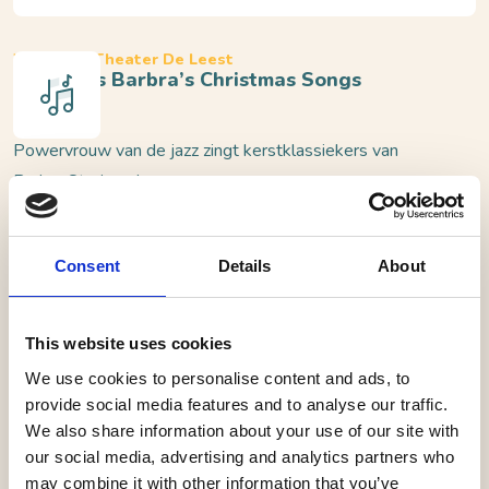
Waalwijk, Theater De Leest
Fay Sings Barbra’s Christmas Songs
Powervrouw van de jazz zingt kerstklassiekers van
Barbra Streisand
Wie kerst viert met de muziek van Barbra Streisand,
Consent
Details
About
viert kerst met klasse. Na het grote succes van ‘Fay
Sings Barbra’ presenteert Fay Claassen, onze
powervrouw van de jazz, een theatershow waarin het
This website uses cookies
onvergetelijke kerstrepertoire van Streisand de rode
We use cookies to personalise content and ads, to
draad vormt.
provide social media features and to analyse our traffic.
We also share information about your use of our site with
Streisand bracht in 1967 haar legendarische ‘A
our social media, advertising and analytics partners who
may combine it with other information that you’ve
Christmas Album’ uit, dat uitgroeide tot een van de