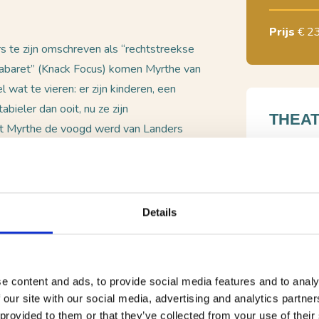
Prijs
€ 2
 te zijn omschreven als “rechtstreekse
cabaret” (Knack Focus) komen Myrthe van
 wat te vieren: er zijn kinderen, een
bieler dan ooit, nu ze zijn
THEAT
at Myrthe de voogd werd van Landers
n dingetje. Dus duikt het duo op
Vredespl
 Hoe compenseer je het gemis van je
Routebesc
ilie er wél is – zelfs behoorlijk
Bel: 041
eren? Want je weet wat ze zeggen: het
Details
BEKIJ
e content and ads, to provide social media features and to analy
 our site with our social media, advertising and analytics partn
 provided to them or that they’ve collected from your use of their