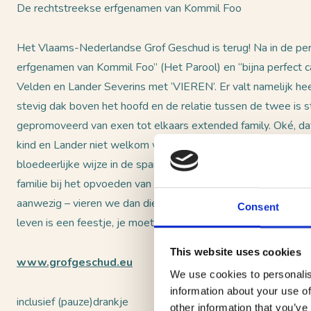
De rechtstreekse erfgenamen van Kommil Foo
Het Vlaams-Nederlandse Grof Geschud is terug! Na in de pers
erfgenamen van Kommil Foo” (Het Parool) en “bijna perfect 
Velden en Lander Severins met ‘VIEREN’. Er valt namelijk heel
stevig dak boven het hoofd en de relatie tussen de twee is sta
gepromoveerd van exen tot elkaars extended family. Oké, d
kind en Lander niet welkom was op Myrthes bruiloft is wel ee
bloedeerlijke wijze in de spanningen in hun nieuwe bestaan.
familie bij het opvoeden van een nieuw leventje? En als die fam
aanwezig – vieren we dan die familieband of laten we het vi
Consent
leven is een feestje, je moet alleen zelf je familie ophangen.
This website uses cookies
www.grofgeschud.eu
We use cookies to personalis
information about your use of
inclusief (pauze)drankje
other information that you’ve