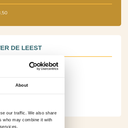
3,50
ER DE LEEST
ein 12, 5142 RA Waalwijk
hrijving
6 33 47 46
About
K WEBSITE
TICKETS
se our traffic. We also share
ers who may combine it with
 services.