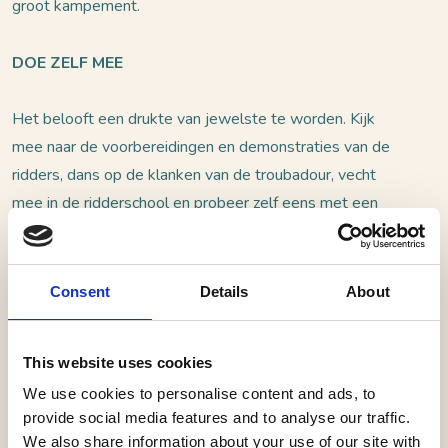
groot kampement.
DOE ZELF MEE
Het belooft een drukte van jewelste te worden. Kijk
mee naar de voorbereidingen en demonstraties van de
ridders, dans op de klanken van de troubadour, vecht
mee in de ridderschool en probeer zelf eens met een
handboog te schieten. Dwaal door het kampement en
ervaar hoe ze vroeger in de middeleeuwen leefden. Dan
is het tijd voor het hoogtepunt van de dag. Tijdens het
Consent
Details
About
spectaculaire steekspel galopperen de ridders op hun
paard op elkaar af, vastbesloten om hun lans te breken
This website uses cookies
op het schild van de tegenstander. Het publiek houdt
We use cookies to personalise content and ads, to
de adem in, en juicht als het hout versplintert. Wie zal
provide social media features and to analyse our traffic.
de winnaar worden? Kies je favoriete ridder, moedig
We also share information about your use of our site with