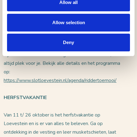
Allow all
18 en 19 oktober 2025 van 10:00 tot 17:00 uur
Entree € 20,00 voor volwassen € 14,50 voor kinderen
t/m 12 jaar € 2,50 toeslag voor Museumkaart en
Allow selection
Vestingpas Kinderen 0 t/m 3 jaar gratis Koop vooraf
online je kaartje. Heb je een Museumkaart of
Deny
Vestingpas? Neem de kaart mee en betaal de toeslag
bij de kassa. Het is niet nodig vooraf te reserveren, er is
altijd plek voor je. Bekijk alle details en het programma
op:
https://www.slotloevestein.nl/agenda/riddertoernooi/
HERFSTVAKANTIE
Van 11 t/ 26 oktober is het herfstvakantie op
Loevestein en is er van alles te beleven. Ga op
ontdekking in de vesting en leer musketschieten, laat