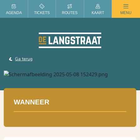
ZOMER IN DE LANGSTRAAT
AGENDA
TICKETS
ROUTES
KAART
MENU
Ga terug
WANNEER