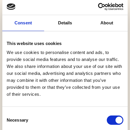
onverwachte en onbekende hoek, is HIER. een proeverij
met amateur beoefenaars van kunst en cultuur. HIER.
inspireert, verbindt en biedt een unieke Heusdense
Consent
Details
About
culturele beleving. Met een mix van muziek,
gesprekken, visuele elementen en veel interactie in een
heerlijke zondagmiddag-ambiance.
This website uses cookies
We use cookies to personalise content and ads, to
HIER. biedt een sfeervol podium voor talent, zorgt voor
provide social media features and to analyse our traffic.
ontmoeting, kennismaking.
We also share information about your use of our site with
our social media, advertising and analytics partners who
may combine it with other information that you’ve
Zes edities zijn gepland van oktober tot en met maart.
provided to them or that they’ve collected from your use
En elke editie wordt een beleving op zich.
of their services.
HIER moet je zijn. Bij de enige echte talkshow van de
Consent
gemeente Heusden, in het cultuurcafé van De Voorste
Necessary
Selection
Venne. HIER is de ideale zondagmiddag: ontspannen,