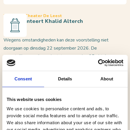
Waalwijk, Theater De Leest
Ice presenteert Khalid Alterch
Wegens omstandigheden kan deze voorstelling niet
doorgaan op dinsdag 22 september 2026. De
voorstelling wordt verplaatst naar zondag 25 oktober
2026. Kaartkopers zijn per mail geïnformeerd.
Consent
Details
About
Ice toert langs de hoogte- en dieptepunten uit zijn
leven met een mix van humor en openheid
This website uses cookies
We use cookies to personalise content and ads, to
Na een indrukwekkend eerste seizoen keert rapper en
provide social media features and to analyse our traffic.
acteur Khalid Alterch, beter bekend als Icemanvieze –
We also share information about your use of our site with
oftewel Ice – terug naar het theater. Zijn eerste show
our social media, advertising and analytics partners who