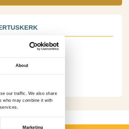
ERTUSKERK
 4, 4944. VB Raamsdonk
hrijving
0423168
About
K WEBSITE
se our traffic. We also share
ers who may combine it with
 services.
Marketing