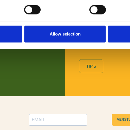
VOOR BEZOEKERS
Benieuwd naar wat er allem
Allow selection
wil je daarover graag persoo
Toeristische Informatiepunt
TIP'S
VERST