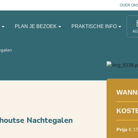
OVER ON
N
PLAN JE BEZOEK
PRAKTISCHE INFO
AG
egalen
WANN
KOST
rhoutse Nachtegalen
Prijs
€ 1