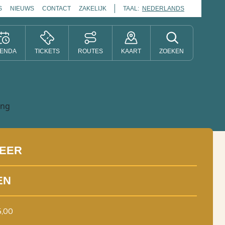
S
NIEUWS
CONTACT
ZAKELIJK
TAAL:
NEDERLANDS
ENDA
TICKETS
ROUTES
KAART
ZOEKEN
EER
EN
5,00