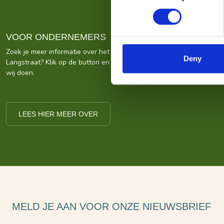
VOOR ONDERNEMERS
Zoek je meer informatie over het bedrijf achter Bezoek De
Deny
Langstraat? Klik op de button en kom alles te weten over ons wat
wij doen.
LEES HIER MEER OVER
MELD JE AAN VOOR ONZE NIEUWSBRIEF