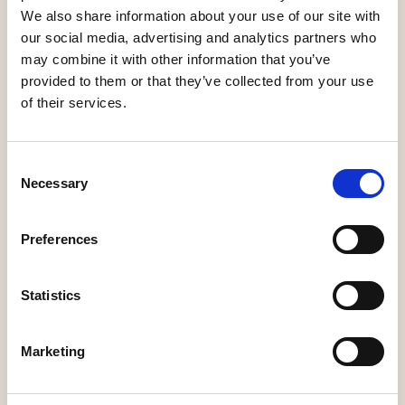
We also share information about your use of our site with
de hulp van het publiek staan ze sterker dan ooit!
our social media, advertising and analytics partners who
may combine it with other information that you’ve
‘Juf Braaksel - De Musical’, gebaseerd op de ongekend
provided to them or that they’ve collected from your use
populaire boeken van Carry Slee, is een energieke,
of their services.
grappige en muzikale voorstelling vol avontuur,
spanning en humor. Een feest voor kinderen én hun
Consent
ouders. Dus ga mee op avontuur, want Juf Braaksel mag
Necessary
Selection
dan wel niet helemaal normaal zijn, ze zorgt wel voor
een heerlijk uitje voor het hele gezin.
Preferences
Meet & Greet
Statistics
Na de voorstelling kun je de cast persoonlijk
Marketing
ontmoeten tijdens een meet & greet. Grijp je kans om
samen met Juf Braaksel en haar leerlingen op de foto te