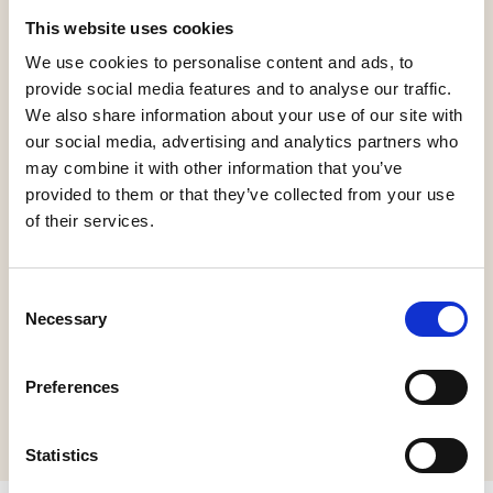
This website uses cookies
Jules Keeris
We use cookies to personalise content and ads, to
In zijn tweede cabaretprogramma onderzoekt Jules zijn
provide social media features and to analyse our traffic.
identiteit vol tegenstellingen. Hij is een dorpse jongen
We also share information about your use of our site with
in de stad en andersom. Super ambitieus en evengoed
our social media, advertising and analytics partners who
verlangend naar eenvoud en rust. Een ‘voetbalhooligan’
may combine it with other information that you’ve
in de culturele sector. Stellig én weifelend. En nu is hij
provided to them or that they’ve collected from your use
of their services.
plots ook nog eens dertiger: niet jong meer, al hoort hij
gevoelsmatig ook nog niet bij de grote mensen.
‘Knegsel-Zuid’ gaat over de angst tussen wal en schip
Consent
te vallen, maar het is ook een ode aan zijn Brabantse
Necessary
Selection
roots. Want daar is hij trots op. Voor deze voorstelling
werkte hij samen met vriend en songwriter JW Roy.
Preferences
Statistics