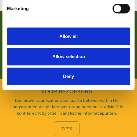
Marketing
VOOR ONDERNEMERS
Zoek je meer informatie over het bedrijf achter Bezoek De
Allow all
Langstraat? Klik op de button en kom alles te weten over
ons wat wij doen.
Allow selection
LEES HIER MEER OVER
Deny
VOOR BEZOEKERS
Benieuwd naar wat er allemaal te beleven valt in De
Langstraat en wil je daarover graag persoonlijk advies? Je
kunt terecht bij onze Toeristische Informatiepunten.
TIP'S