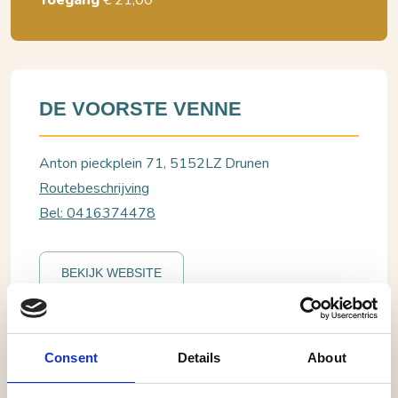
Toegang
€ 21,00
DE VOORSTE VENNE
Anton pieckplein 71, 5152LZ Drunen
Routebeschrijving
Bel: 0416374478
BEKIJK WEBSITE
Drunen, De voorste Venne
Consent
Details
About
Jules Keeris Knegsel-Zuid • Cabaret