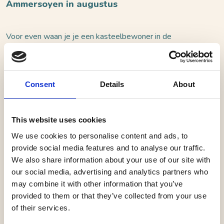
Ammersoyen in augustus
Voor even waan je je een kasteelbewoner in de
middeleeuwen! Als de rondleiding begint mag je je
eerst verkleden tot jonkvrouw of ridder, daarna ga je
met de gids een tour maken door het kasteel.
Consent
Details
About
Onderweg zie je onder meer torenkamers, de
ridderzaal, ‘plonsplees’ en schatkisten en overal zitten
spannende luikjes. Via trappen in de muren klimmen we
This website uses cookies
naar de wapenkamer waar jullie harnasonderdelen
We use cookies to personalise content and ads, to
mogen passen. De rondleider vertelt jullie leuke
provide social media features and to analyse our traffic.
We also share information about your use of our site with
weetjes en mooie verhalen. Natuurlijk brengen we ook
our social media, advertising and analytics partners who
een bezoekje aan de spannende kerker.
may combine it with other information that you’ve
provided to them or that they’ve collected from your use
Goed om te weten:
of their services.
• Meest geschikt voor kinderen van 6 t/m 12 jaar