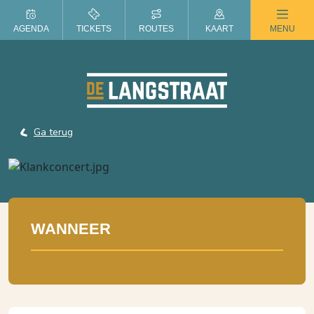
ZOMER IN DE LANGSTRAAT
AGENDA
TICKETS
ROUTES
KAART
MENU
Ga terug
WANNEER