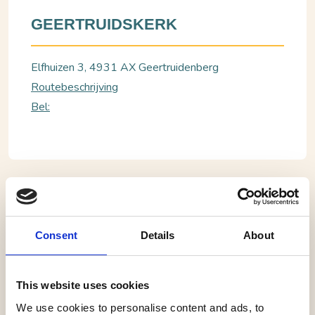
GEERTRUIDSKERK
Elfhuizen 3, 4931 AX Geertruidenberg
Routebeschrijving
Bel:
Geertruidenberg, Geertruidskerk
Klankconcert in de Geertruidskerk
Consent
Details
About
Wij hebben mogen ervaren dat klank en dans in ieder
mens zoveel moois tot beweging brengt.
Het stilt ons oer verlangen naar de bron.
This website uses cookies
Het doet ons weer herinneren wie we werkelijk zijn.
We use cookies to personalise content and ads, to