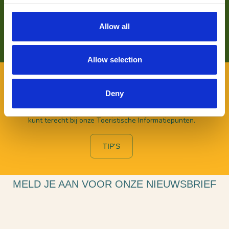
ons wat wij doen.
Allow all
LEES HIER MEER OVER
Allow selection
VOOR BEZOEKERS
Deny
Benieuwd naar wat er allemaal te beleven valt in De
Langstraat en wil je daarover graag persoonlijk advies? Je
kunt terecht bij onze Toeristische Informatiepunten.
TIP'S
MELD JE AAN VOOR ONZE NIEUWSBRIEF