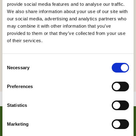
We komen tot inzichten en ervaren heling, omdat deze
provide social media features and to analyse our traffic.
We also share information about your use of our site with
klanken en beweging.
our social media, advertising and analytics partners who
Ons zelf helend vermogen aanspreken.
may combine it with other information that you’ve
En we kunnen alles los laten wat ons niet meer dient.
provided to them or that they’ve collected from your use
of their services.
Met liefde,
Consent
Eliza & Roel
Necessary
Selection
Preferences
Statistics
VOOR ONDERNEMERS
Marketing
Zoek je meer informatie over het bedrijf achter Bezoek De
Langstraat? Klik op de button en kom alles te weten over