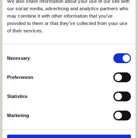
We also share information about your use of our site with
misverstand, de humor in de verwarring en de tragiek
our social media, advertising and analytics partners who
may combine it with other information that you’ve
van het niet-gezegde. De één zegt dit, de ander hoort
provided to them or that they’ve collected from your use
dat en denkt vervolgens: wát? “Theater op het hoogste
of their services.
niveau, in een volstrekt unieke stijl. Onweerstaanbaar
grappig.” (De Standaard ***** over hun vorige
voorstelling ‘Grind’)
Consent
Necessary
Selection
“Theater op het hoogste niveau, in een volstrekt unieke
stijl. Onweerstaanbaar grappig.” - De Standaard
Preferences
★★★★
Statistics
“Steengoede show. Kippenvel. Constant van hoog
niveau. Subtiele humor, zelfbewuste bravoure,
Marketing
buitengewoon ontroerend.” - NRC ★★★★