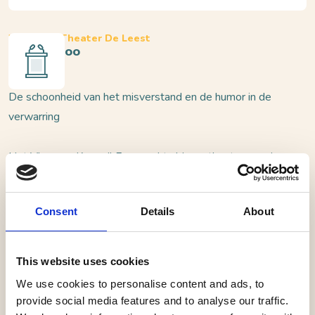
Waalwijk, Theater De Leest
Kommil Foo
De schoonheid van het misverstand en de humor in de
verwarring
Het Vlaamse Kommil Foo maakt al jaren theater waarin
ontroering, hilariteit, prachtige songs en een absurde
beeldtaal om voorrang vechten. Voorstellingen over de
Consent
Details
About
mens en zijn alledaagse tragiek die je op het puntje van
de stoel houden en waarbij je vaak niet weet of je nou
moet lachen of huilen.
This website uses cookies
We use cookies to personalise content and ads, to
In hun nieuwe voorstelling ‘Babel’ gaan Raf en Mich
provide social media features and to analyse our traffic.
Walschaerts op zoek naar de schoonheid van het