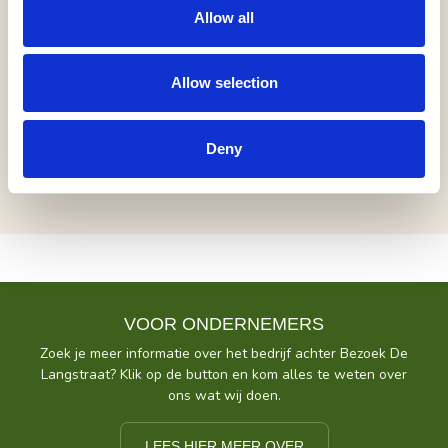
“Bloedmooie voorstelling! Zowel beklemmend als
Allow all
troostrijk.” - Theaterkrant
Allow selection
www.kommilfoo.be
inclusief (pauze)drankje | geen korting
Deny
VOOR ONDERNEMERS
Zoek je meer informatie over het bedrijf achter Bezoek De
Langstraat? Klik op de button en kom alles te weten over
ons wat wij doen.
LEES HIER MEER OVER