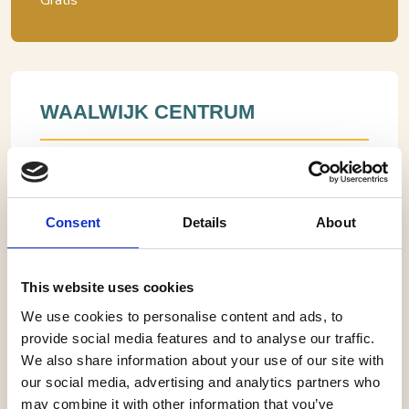
Gratis
WAALWIJK CENTRUM
, Waalwijk
Routebeschrijving
Bel:
Consent
Details
About
BEKIJK WEBSITE
This website uses cookies
We use cookies to personalise content and ads, to
provide social media features and to analyse our traffic.
We also share information about your use of our site with
Waalwijk, Waalwijk Centrum
Koopzondag Waalwijk Centrum
our social media, advertising and analytics partners who
may combine it with other information that you’ve