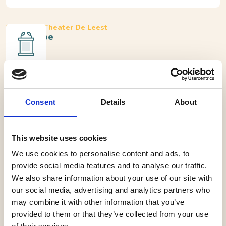
Waalwijk, Theater De Leest
Kor Hoebe
Max 4 kaarten per adres.
Scherpe humor, een flinke portie straatwijsheid en
Consent
Details
About
onverwachte inzichten
This website uses cookies
Na zijn succesvolle debuutshow ‘KORDAAT’ keert Kor
We use cookies to personalise content and ads, to
Hoebe terug in het theater met ‘Korrelatie’. Met
provide social media features and to analyse our traffic.
scherpe humor en een flinke portie straatwijsheid laat
We also share information about your use of our site with
hij zien hoe het leven écht in elkaar zit. Hij neemt je mee
our social media, advertising and analytics partners who
in een rollercoaster van gekke situaties, alledaags
may combine it with other information that you’ve
geworstel en alles wat daarbij komt kijken: van
provided to them or that they’ve collected from your use
schimmige vrienden en ongemakkelijke dates tot de