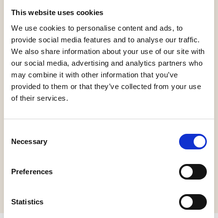
This website uses cookies
Voor deze reeks lezingen is gekozen voor de thema\'s
We use cookies to personalise content and ads, to
Oost, West, Thuis, Best. Waarbij het thema Oost staat
provide social media features and to analyse our traffic.
voor de Oosterse filosofie, het thema West voor
We also share information about your use of our site with
Westerse filosofie, het thema Thuis voor de
our social media, advertising and analytics partners who
Nederlandse filosofie. Tijdens de avond met thema
may combine it with other information that you’ve
Best worden vragen die tijdens de eerste drie avonden
provided to them or that they’ve collected from your use
of their services.
zijn opgekomen, behandeld.
Per avond kost een lezing €10,- voor de vier avonden
Consent
betaald u €35,- en boekt u bij
Necessary
Selection
https://www.huisvanwaalwijk.nl/index.php/programma-
2
Preferences
Statistics