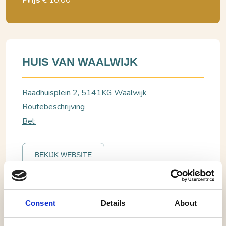
Prijs
€ 10,00
HUIS VAN WAALWIJK
Raadhuisplein 2, 5141KG Waalwijk
Routebeschrijving
Bel:
BEKIJK WEBSITE
Waalwijk, Huis van Waalwijk
Consent
Details
About
Lezing Filosofie 4 - Best