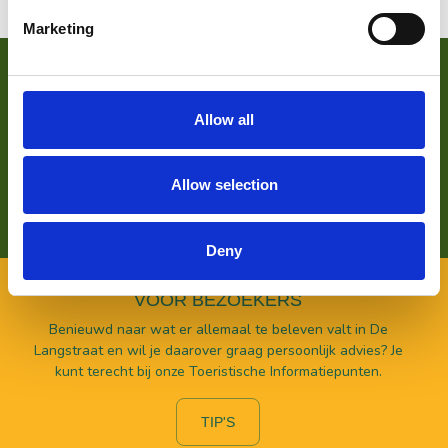
Marketing
VOOR ONDERNEMERS
Zoek je meer informatie over het bedrijf achter Bezoek De
Allow all
Langstraat? Klik op de button en kom alles te weten over
ons wat wij doen.
Allow selection
LEES HIER MEER OVER
Deny
VOOR BEZOEKERS
Benieuwd naar wat er allemaal te beleven valt in De
Langstraat en wil je daarover graag persoonlijk advies? Je
kunt terecht bij onze Toeristische Informatiepunten.
TIP'S