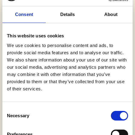
Tijd voor Max Grote kans dat je Max het afgelopen
Consent
Details
About
jaar langs hebt zien komen op social media, met
zijn meesterlijke imitaties van B&B Vol Liefde,
MAFS, of andere tv-programma’s. Op social media
This website uses cookies
is hij een ‘instant success’, maar live op het
We use cookies to personalise content and ads, to
theaterpodium, is hij al jaren op zijn állerbest. In
provide social media features and to analyse our traffic.
theatrale en fantasievolle onemanshows, weet
We also share information about your use of our site with
Max met absurde verhalen, rake types, spot on
our social media, advertising and analytics partners who
imitaties, de mafste muzikale parodieën en
may combine it with other information that you’ve
herkenbare moderne dilemma’s, zijn publiek
provided to them or that they’ve collected from your use
iedere keer uitstekend te vermaken. In zijn
of their services.
nieuwste show Tijd voor Max vraagt hij zich af
waar zijn succes op social media nu eigenlijk
allemaal toe leidt. En hoe je tegenwoordig met al
Consent
die schermpjes om je heen nog tijd voor jezelf
Necessary
Selection
vindt. Óf je jezelf überhaupt nog wel vindt. Met zijn
unieke comedystijl, dynamische
theaterpersoonlijkheid en gezonde
Preferences