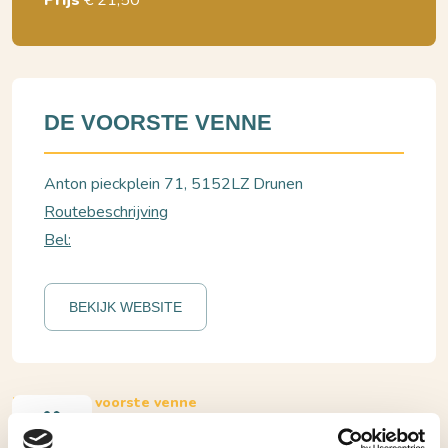
Prijs
€ 21,50
DE VOORSTE VENNE
Anton pieckplein 71, 5152LZ Drunen
Routebeschrijving
Bel:
BEKIJK WEBSITE
Drunen, de voorste venne
Max van den Burg Tijd voor Max • Cabaret