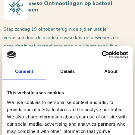
Middeleeuwse Ontmoetingen op kasteel
Ammersoyen
Stap zondag 19 oktober terug in de tijd en laat je
verrassen door de middeleeuwse kasteelbewoners die
deze dag in het kasteel aanwezig zijn. Neem een kijkje
bij de bezigheden van de kasteelbewoners, zoals
handwerken, kalligraferen, schaken en meer! Kinderen
kunnen meedoen aan de workshops en middeleeuwse
Consent
Details
About
spelletjes. Er zijn jonkvrouwen met wie je misschien
wel op de foto mag. En ook buiten zijn de ridders druk
This website uses cookies
bezig; bekijk hun zwaarden en harnassen en maak van
We use cookies to personalise content and ads, to
dichtbij mee hoe een zwaardgevecht eraan toe gaat! De
provide social media features and to analyse our traffic.
Middeleeuwse Ontmoetingen zijn een leuke manier om
We also share information about your use of our site with
kasteel Ammersoyen te ontdekken met het hele gezin.
our social media, advertising and analytics partners who
Deze dag wordt mogelijk gemaakt door re-
may combine it with other information that you’ve