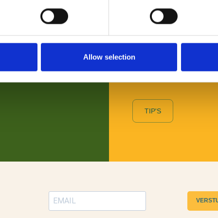
VOOR BEZOEKERS
Benieuwd naar wat er allem
Allow selection
wil je daarover graag persoo
Toeristische Informatiepunt
TIP'S
VERST