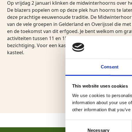
Op vrijdag 2 januari klinken de midwinterhoorns over h
De blazers popelen om op deze plek hun hoorns te laten 
deze prachtige eeuwenoude traditie. De Midwinterhoo
van de vele groepen in Gelderland en Overijssel die me
en de toekomst van dit erfgoed. Je bent welkom om gra
activiteiten tussen 11 en 15 uur. Kasteel Ammersoyen i
bezichtiging. Voor een kasteelbezoek kun Je een entreet
kasteel.
Consent
This website uses cookies
We use cookies to personalis
information about your use of
other information that you’ve
Consent
Necessary
Selection