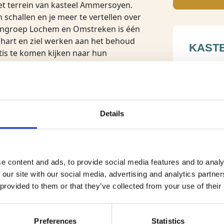
et terrein van kasteel Ammersoyen.
schallen en je meer te vertellen over
rngroep Lochem en Omstreken is één
t hart en ziel werken aan het behoud
KAST
tis te komen kijken naar hun
s deze dag ook geopend voor
icket kopen via de website van het
Kasteell
Routebesc
Bel: 073
Details
BEKIJ
e content and ads, to provide social media features and to analy
 our site with our social media, advertising and analytics partn
 provided to them or that they’ve collected from your use of their
Preferences
Statistics