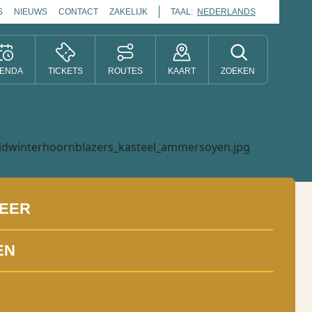
S
NIEUWS
CONTACT
ZAKELIJK
TAAL:
NEDERLANDS
ENDA
TICKETS
ROUTES
KAART
ZOEKEN
EER
EN