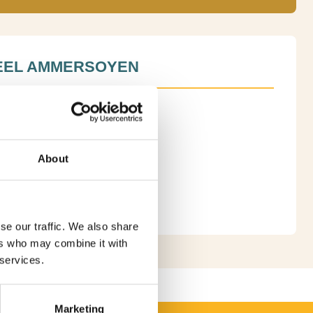
EEL AMMERSOYEN
aan 1, 5324 JR Ammerzoden
hrijving
-5949582
About
K WEBSITE
se our traffic. We also share
ers who may combine it with
 services.
Marketing