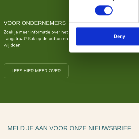
VOOR ONDERNEMERS
Zoek je meer informatie over het bedrijf achter Bezoek De
Deny
Langstraat? Klik op de button en kom alles te weten over ons wat
wij doen.
LEES HIER MEER OVER
MELD JE AAN VOOR ONZE NIEUWSBRIEF