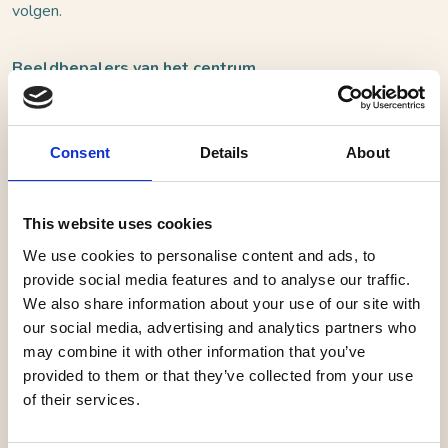
volgen.
Beeldbepalers van het centrum
In het weekend waarin ook de “80 van de Langstraat”
plaatsvindt zal ook de grootste culturele activiteit van
Nederland plaatsvinden: de landelijke Open
Consent
Details
About
Monumentendagen op 13 en 14 september. Drie
prachtige gebouwen in het centrum van Waalwijk zijn
This website uses cookies
dit weekend ’s middags open voor bezoek: de Sint Jan
We use cookies to personalise content and ads, to
de Doperkerk, de Kerk aan de Haven en het Huis van
provide social media features and to analyse our traffic.
Waalwijk.
We also share information about your use of our site with
our social media, advertising and analytics partners who
De Sint Jan de Doper met zijn vele koperen koepels en
may combine it with other information that you’ve
minaret-achtige toren domineert de ‘skyline’ van het
provided to them or that they’ve collected from your use
of their services.
centrum. De kerk is gebouwd in neo-Byzantijnse stijl en
heeft vele oosterse kenmerken. Er zijn meer dan 2