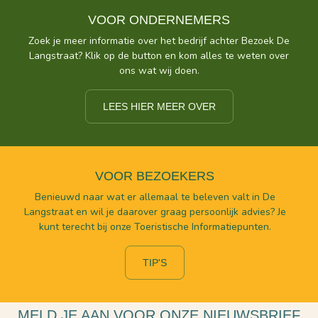
VOOR ONDERNEMERS
Zoek je meer informatie over het bedrijf achter Bezoek De
Langstraat? Klik op de button en kom alles te weten over
ons wat wij doen.
LEES HIER MEER OVER
VOOR BEZOEKERS
Benieuwd naar wat er allemaal te beleven valt in De
Langstraat en wil je daarover graag persoonlijk advies? Je
kunt terecht bij onze Toeristische Informatiepunten.
TIP'S
MELD JE AAN VOOR ONZE NIEUWSBRIEF