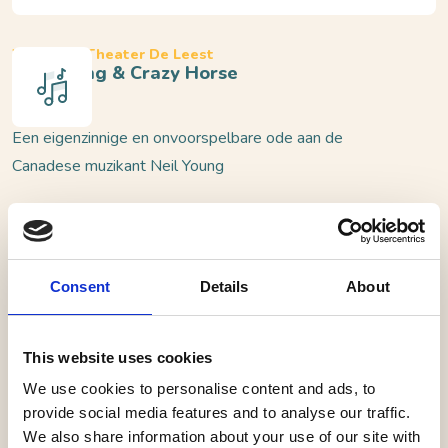
Waalwijk, Theater De Leest
Neil Young & Crazy Horse
Een eigenzinnige en onvoorspelbare ode aan de
Canadese muzikant Neil Young
Na drie voorstellingen waarin het zwaartepunt lag op
een muzikale stijl (‘Are You Ready For The Country’) of
een creatieve regio (‘San Francisco City Trip’ en ‘Los
Consent
Details
About
Angeles City Trip’) keert Her Majesty terug naar de
basis: een hommage aan een toonaangevende artiest of
This website uses cookies
band.
We use cookies to personalise content and ads, to
provide social media features and to analyse our traffic.
Deze keer valt de keuze op Neil Young in het
We also share information about your use of our site with
programma ‘Neil Young & Crazy Horse’. Crazy Horse is