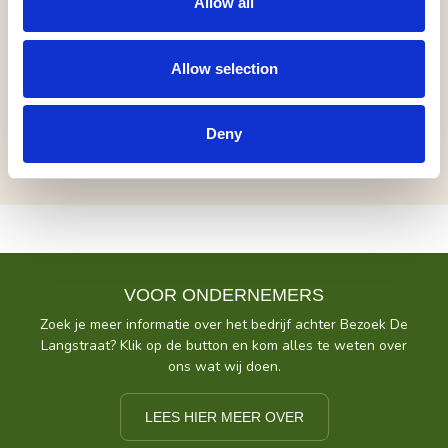
tijdens een nostalgische topavond in beeld en geluid.
Allow all
www.koperen-kees.com
Allow selection
inclusief (pauze)drankje | geen korting
Deny
VOOR ONDERNEMERS
Zoek je meer informatie over het bedrijf achter Bezoek De
Langstraat? Klik op de button en kom alles te weten over
ons wat wij doen.
LEES HIER MEER OVER