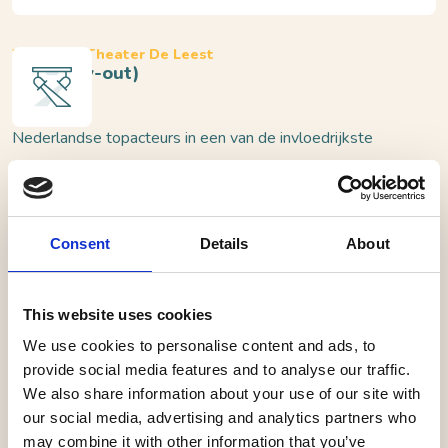
Waalwijk, Theater De Leest
Nora (try-out)
Nederlandse topacteurs in een van de invloedrijkste
toneelstukken ooit geschreven
‘Nora’ of ‘Een poppenhuis’ is een van de invloedrijkste
Consent
Details
About
toneelstukken ooit geschreven en nog altijd razend
actueel. Niet voor niets staat het stuk op de
Werelderfgoedlijst voor documenten. De Noorse
This website uses cookies
schrijver Henrik Ibsen schreef het stuk in 1879. Een
We use cookies to personalise content and ads, to
vrouw probeert zich los te maken van de verwachtingen
provide social media features and to analyse our traffic.
van anderen, vooral die van haar man. Haar zoektocht
We also share information about your use of our site with
naar vrijheid en zelfrespect is nog steeds pijnlijk
our social media, advertising and analytics partners who
may combine it with other information that you’ve
herkenbaar, want hoe gelijk zijn mannen en vrouwen in