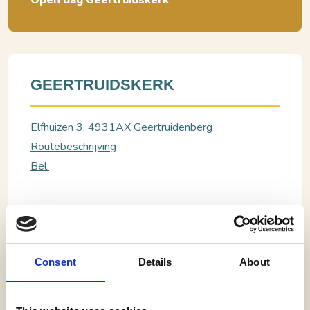
Open dag Geertruidskerk
GEERTRUIDSKERK
Elfhuizen 3, 4931AX Geertruidenberg
Routebeschrijving
Bel:
Geertruidenberg, Geertruidskerk
Open dag Geertruidskerk
Consent
Details
About
Op 2e Pinksterdag, 9 juni is de Geertruidskerk vrij