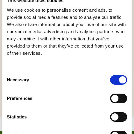
This website uses cookies
toegankelijk voor het publiek op de Open Kerkendag.
We use cookies to personalise content and ads, to
provide social media features and to analyse our traffic.
Er komen 3 organisten het orgel bespelen:
We also share information about your use of our site with
Van 10.00 tot 11.00 of 11.30 uur zal Sander Blok
our social media, advertising and analytics partners who
spelen
may combine it with other information that you’ve
provided to them or that they’ve collected from your use
Van 12.00 tot 14.00 uur zal Jan Sjoerd van der Vaart
of their services.
spelen.
Van 14.00 tot 15.00 uur uur zal Jacob van Nes spelen.
Consent
Necessary
Er zijn koffie, thee, fris en versnaperingen verkrijgbaar in
Selection
de kerk.
Preferences
Statistics