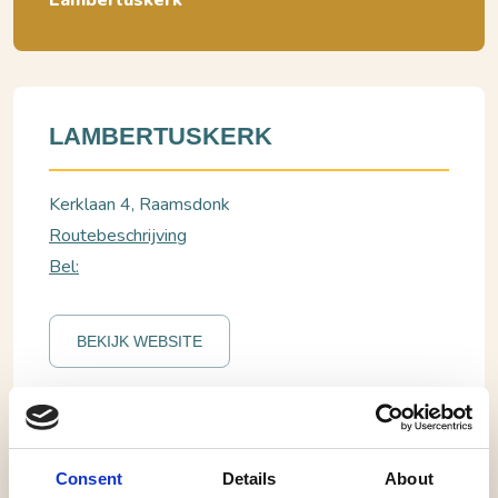
Lambertuskerk
LAMBERTUSKERK
Kerklaan 4, Raamsdonk
Routebeschrijving
Bel:
BEKIJK WEBSITE
Raamsdonk, Lambertuskerk
Open dag Lambertuskerk Raamsdonk
Consent
Details
About