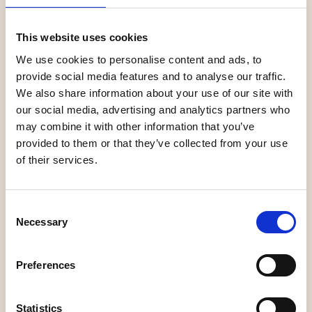
Op tweede pinksterdag, maandag 9 juni, opent de
This website uses cookies
monumentale Lambertuskerk in Raamsdonk ter
We use cookies to personalise content and ads, to
gelegenheid van de Open Kerkendag haar deuren voor
provide social media features and to analyse our traffic.
iedereen die dit prachtige historische gebouw van
We also share information about your use of our site with
binnen wil bewonderen en de bijzondere sfeer wil
our social media, advertising and analytics partners who
ervaren.
may combine it with other information that you’ve
provided to them or that they’ve collected from your use
of their services.
Tijdens uw bezoek kunt u deelnemen aan een
rondleiding, waarbij u meer leert over de rijke historie
van de kerk.
Consent
Ook kunt u het indrukwekkende Van Dam-orgel van
Necessary
Selection
dichtbij bekijken en zijn de eeuwenoude Statenbijbels
die door de Ambachtsheer en Ambachtsvrouw van
Preferences
Raamsdonk werden gebruikt te bewonderen.
Statistics