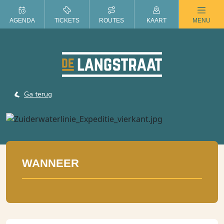
ZOMER IN DE LANGSTRAAT
AGENDA
TICKETS
ROUTES
KAART
MENU
Ga terug
WANNEER