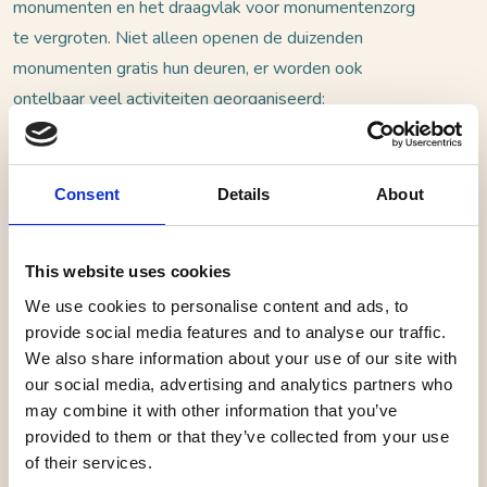
monumenten en het draagvlak voor monumentenzorg
te vergroten. Niet alleen openen de duizenden
monumenten gratis hun deuren, er worden ook
ontelbaar veel activiteiten georganiseerd:
tentoonstellingen, rondleidingen, fietsroutes,
wandelingen, muziekvoorstellingen maar ook veel
activiteiten voor jongeren.
Consent
Details
About
Het thema van dit jaar is 'Erfgoed & Architectuur,
This website uses cookies
gebouw(d) om te blijven'.
We use cookies to personalise content and ads, to
provide social media features and to analyse our traffic.
In de gemeente Geertruidenberg worden de volgende
We also share information about your use of our site with
monumenten opengesteld voor het publiek:
our social media, advertising and analytics partners who
may combine it with other information that you’ve
Geertruidskerk, Elfhuizen 3, Geertruidenberg: zaterdag
provided to them or that they’ve collected from your use
13 september van 13.30-16.30 uur en zondag 14
of their services.