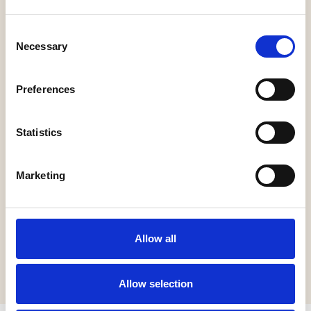
september van 12.30-17.00 uur
Voormalig Stadhuis Geertruidenberg, Markt 36,
Consent
Geertruidenberg: zondag 14 september 11.00-15.00
Necessary
Selection
uur. Rondleiding inbegrepen in de stadswandeling
De Oude Wacht: W. Mulderplein 1, Geertruidenberg:
zondag 14 september 11.00-17.00 uur
Preferences
Lambertuskerk, Kerklaan 4, Raamsdonk: zondag 14
september 11.00-16.00 uur
Statistics
Museum De Roos geeft 50% korting op entree:
zaterdag 13 september 10.30-16.30 en zondag 14
september 11.00-17.00 uur. Altijd gratis toegang met
Marketing
Museumkaart
Kijk op de
agenda
voor de gratis activiteiten tijdens
Allow all
Open Monumentendag.
Allow selection