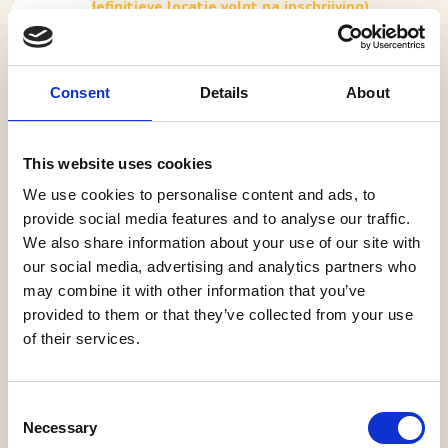
Waalwijk (definitieve locatie volgt na inschrijving),
Waalwijk (definitieve locatie volgt na inschrijving)
Ostara-seizoenswandeling - Beleef de
Lente-Equinox in de natuur
Consent
Details
About
Tijdens deze begeleide seizoenswandeling
wandelen we grotendeels in stilte en staan we op
This website uses cookies
een aantal momenten stil bij: - De energie van
We use cookies to personalise content and ads, to
Ostara in de natuur - Voelen van een nieuw begin
provide social media features and to analyse our traffic.
en aandacht voor richting - Wat je later dit jaar zou
We also share information about your use of our site with
willen oogsten - Het bepalen van een eerste stap of
our social media, advertising and analytics partners who
eerste stappen Aan het einde van de wandeling
may combine it with other information that you’ve
nemen we op een rustige plek de tijd om samen te
provided to them or that they’ve collected from your use
landen. We doen een passend ritueel waarin
of their services.
werken met intentie, richting kiezen en een
symbolische verbinding zodat je jezelf op een later
moment kunt herinneren aan waar je aandacht
Consent
naartoe mag. Daarna genieten we van
Necessary
Selection
verwarmende Ostara kruidenthee, een gezonde