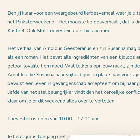
Ben jij klaar voor een waargebeurd liefdesverhaal waar je u
het Pinksterweekend. “Het mooiste liefdesverhaal!”, dat is d
Kasteel. Ook Slot Loevestein doet hieraan mee.
Het verhaal van Arnoldus Geesteranus en zijn Susanna mag dan
als een roman. Het bevat alle ingrediënten van een tijdloos e
geloof, loyaliteit en moed. Wat telkens opnieuw raakt, zijn d
Arnoldus die Susanna haar vrijheid gunt in plaats van voor zij
bewust een leven in gevangenschap accepteert om bij haar gel
liefde van het stel belangrijker vindt dan het kerkelijke conf
klaar om je er dit weekend alles over te vertellen.
Loevestein is open van 10:00 – 17:00 uur.
Je hebt gratis toegang met je Museumkaart en Vriendenloteri