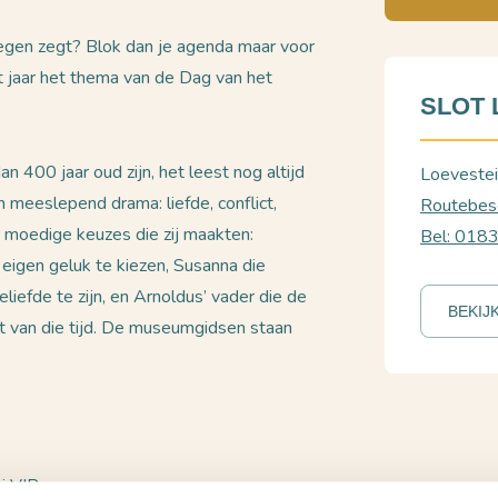
 tegen zegt? Blok dan je agenda maar voor
it jaar het thema van de Dag van het
SLOT 
 400 jaar oud zijn, het leest nog altijd
Loevestei
n meeslepend drama: liefde, conflict,
Routebesc
e moedige keuzes die zij maakten:
Bel: 018
n eigen geluk te kiezen, Susanna die
iefde te zijn, en Arnoldus’ vader die de
BEKIJ
lict van die tijd. De museumgidsen staan
j VIP-pas.