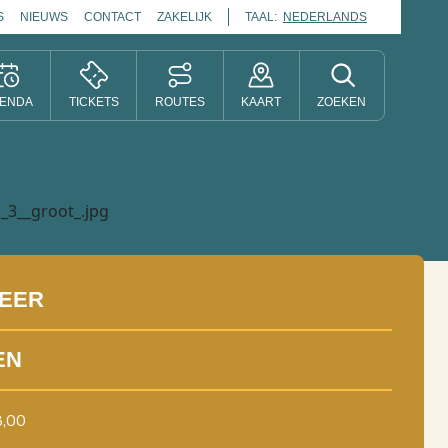
S
NIEUWS
CONTACT
ZAKELIJK
TAAL:
NEDERLANDS
ENDA
TICKETS
ROUTES
KAART
ZOEKEN
EER
EN
8,00