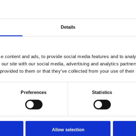
Details
met Riveer of het voetveer van Stichting
sen Woudrichem en het Munnikenland. Het
isschien sta je wel oog in oog met
dag 2e Pinksterdag) vaart Riveer vanuit
e content and ads, to provide social media features and to analy
 our site with our social media, advertising and analytics partn
de drukst bevaren rivier van Europa,
 provided to them or that they’ve collected from your use of their
terwaarden en de karakteristieke dorpjes.
een manier om het slot te benaderen!
 aanrader voor een mooie wandeling. Ga
Preferences
Statistics
den met uitbundig bloeiende bloemen en
en in het water staan. In het
heerlijke struinen. Of fiets door het
tige natuurgebied. De prachtige natuur,
Allow selection
eer fotogeniek. Vervolg je weg door de