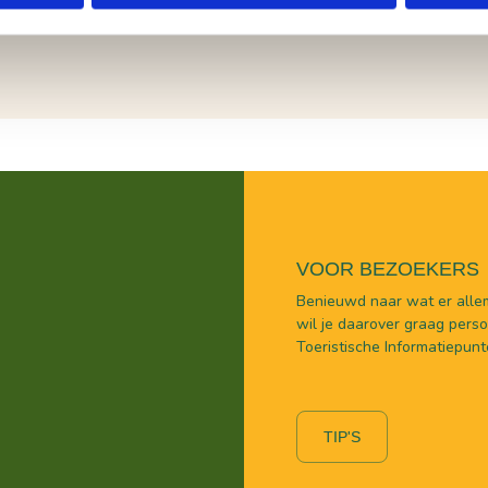
ietsroutes.
VOOR BEZOEKERS
Benieuwd naar wat er allem
wil je daarover graag persoo
Toeristische Informatiepunt
TIP'S