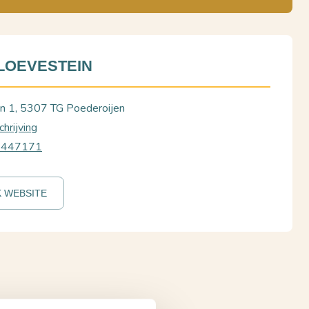
LOEVESTEIN
n 1, 5307 TG Poederoijen
hrijving
3447171
K WEBSITE