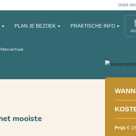
OVER ON
N
PLAN JE BEZOEK
PRAKTISCHE INFO
AG
efdesverhaal
WANN
KOST
 het mooiste
Prijs
€ 1