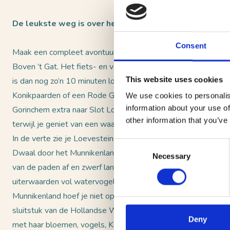
De leukste weg is over het water
Consent
Maak een compleet avontuur van je dagje Loevestein en reis 
Boven ’t Gat. Het fiets- en voetveer vaart dit weekend tus
This website uses cookies
is dan nog zo’n 10 minuten lopen door de prachtige natuur. M
Konikpaarden of een Rode Geus. Het hele weekend (incl maan
We use cookies to personalis
information about your use of
Gorinchem extra naar Slot Loevestein. Je vaart over de Waal, 
other information that you’ve
terwijl je geniet van een waanzinnig uitzicht, de prachtige ui
In de verte zie je Loevestein aan de horizon opdoemen. Wat 
Consent
Dwaal door het Munnikenland Het Munnikenland is een echte
Necessary
Selection
van de paden af en zwerf langs oude rivierarmen en graslan
uiterwaarden vol watervogels. Zie hoe de bomen met hun voet
Munnikenland hoef je niet op de paden te blijven, maar kun je 
sluitstuk van de Hollandse Waterlinie en geniet van het prach
Deny
met haar bloemen, vogels, Konikpaarden en Rode Geuzen is z