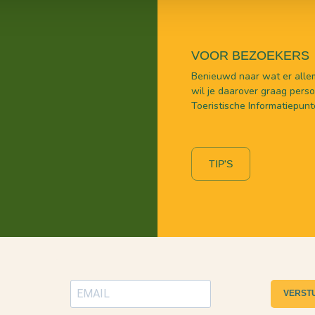
VOOR BEZOEKERS
Benieuwd naar wat er allem
wil je daarover graag persoo
Toeristische Informatiepunt
TIP'S
VERST