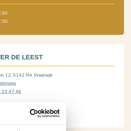
9,50
7,50
ER DE LEEST
ein 12, 5142 RA Waalwijk
hrijving
6 33 47 46
K WEBSITE
TICKETS