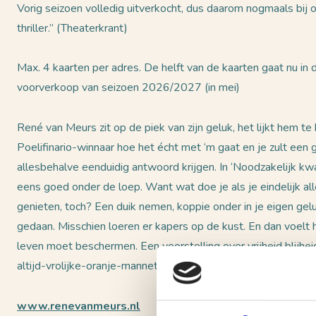
Vorig seizoen volledig uitverkocht, dus daarom nogmaals bij o
thriller.” (Theaterkrant)
Max. 4 kaarten per adres. De helft van de kaarten gaat nu in 
voorverkoop van seizoen 2026/2027 (in mei)
René van Meurs zit op de piek van zijn geluk, het lijkt hem 
Poelifinario-winnaar hoe het écht met ‘m gaat en je zult een 
allesbehalve eenduidig antwoord krijgen. In ‘Noodzakelijk k
eens goed onder de loep. Want wat doe je als je eindelijk al
genieten, toch? Een duik nemen, koppie onder in je eigen gel
gedaan. Misschien loeren er kapers op de kust. En dan voelt he
leven moet beschermen. Een voorstelling over vrijheid blijhei
altijd-vrolijke-oranje-mannetje.
www.renevanmeurs.nl