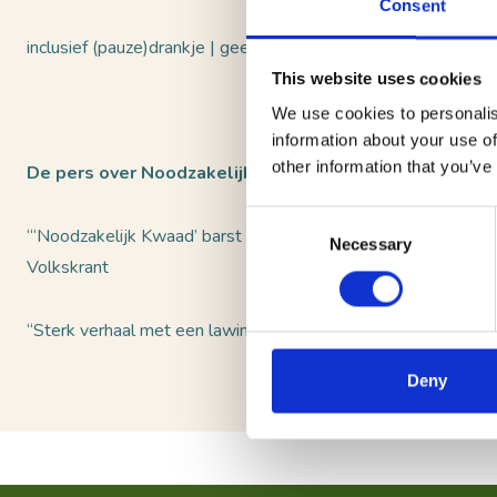
Consent
inclusief (pauze)drankje | geen korting
This website uses cookies
We use cookies to personalis
information about your use of
other information that you’ve
De pers over Noodzakelijk kwaad:
Consent
“‘Noodzakelijk Kwaad’ barst van de absurde conflicten die 
Necessary
Selection
Volkskrant
“Sterk verhaal met een lawine aan grappen.” ★★★★ Dagbla
Deny