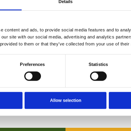
Details
e content and ads, to provide social media features and to analy
 our site with our social media, advertising and analytics partn
 provided to them or that they’ve collected from your use of their
steeds grappiger escaleren.” ★★★★ de
Preferences
Statistics
d van het Noorden
Allow selection