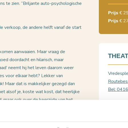
ns te zien. “Briljante auto-psychologische
Prijs
€ 2
Prijs
€ 2
de verkoop, de andere helft vanaf de start
te komen aanwaaien. Maar vraag de
THEAT
goed doordacht en hilarisch, maar
waad’ neemt hij het leven daarom weer
Vredespl
les voor elkaar hebt? Lekker van
Routebesc
uk! Maar dat is makkelijker gezegd dan
Bel: 041
t alsof je, koste wat kost, dat heerlijke
d, maar ook over de keerzijde van het
BEKIJ