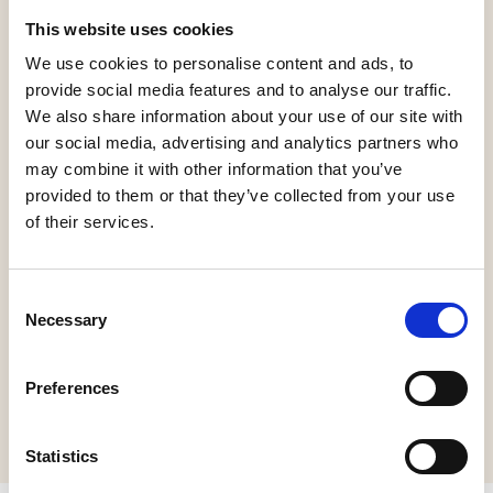
This website uses cookies
De Sint is al druk bezig met de voorbereidingen voor
We use cookies to personalise content and ads, to
zijn intocht in Elshout!
provide social media features and to analyse our traffic.
We also share information about your use of our site with
Voor de gelegenheid worden er knutsellampionnen
our social media, advertising and analytics partners who
uitgedeeld. Zorg er zelf voor dat je een lampje
may combine it with other information that you’ve
meeneemt om je lampion tot leven te brengen.
provided to them or that they’ve collected from your use
of their services.
Wanneer? Op zaterdag 15 november 2025 om 16.45
uur in Elshout.
Consent
Necessary
Selection
Na de intocht is er een gezellig feest voor de kinderen
in ’t Rad, dat duurt tot 20.00 uur.
Preferences
Statistics