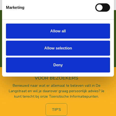
Marketing
VOOR ONDERNEMERS
Zoek je meer informatie over het bedrijf achter Bezoek De
Allow all
Langstraat? Klik op de button en kom alles te weten over
ons wat wij doen.
Allow selection
LEES HIER MEER OVER
Deny
VOOR BEZOEKERS
Benieuwd naar wat er allemaal te beleven valt in De
Langstraat en wil je daarover graag persoonlijk advies? Je
kunt terecht bij onze Toeristische Informatiepunten.
TIP'S