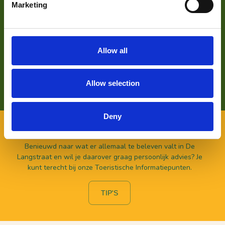
Marketing
VOOR ONDERNEMERS
Zoek je meer informatie over het bedrijf achter Bezoek De
Langstraat? Klik op de button en kom alles te weten over
Allow all
ons wat wij doen.
LEES HIER MEER OVER
Allow selection
Deny
VOOR BEZOEKERS
Benieuwd naar wat er allemaal te beleven valt in De
Langstraat en wil je daarover graag persoonlijk advies? Je
kunt terecht bij onze Toeristische Informatiepunten.
TIP'S