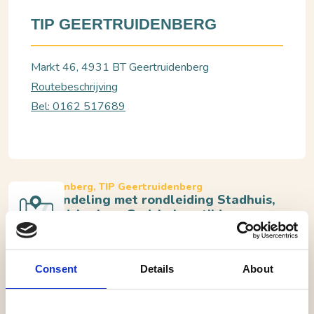
TIP GEERTRUIDENBERG
Markt 46, 4931 BT Geertruidenberg
Routebeschrijving
Bel: 0162 517689
Geertruidenberg, TIP Geertruidenberg
Stadswandeling met rondleiding Stadhuis,
Geertruidskerk en Godshuizen tijdens
Open Monumentendag
Consent
Details
About
Maak kennis met de eeuwenoude monumenten van
vestingstad Geertruidenberg tijdens de Open