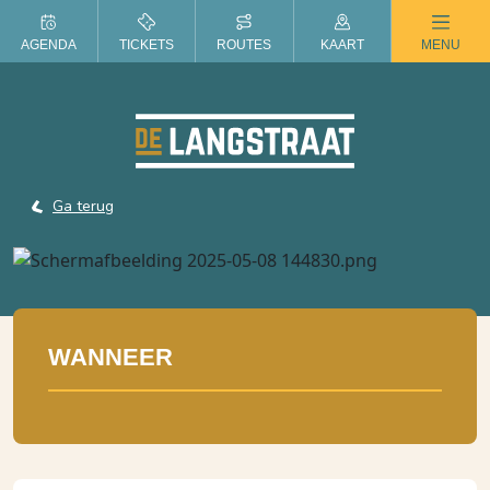
ZOMER IN DE LANGSTRAAT
AGENDA
TICKETS
ROUTES
KAART
MENU
Ga terug
WANNEER