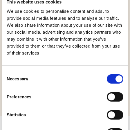
Monumentendag.
This website uses cookies
We use cookies to personalise content and ads, to
De gids vertelt over het imposante Stadhuis en de
provide social media features and to analyse our traffic.
monumentale Geertruidskerk, maar ook over het
We also share information about your use of our site with
our social media, advertising and analytics partners who
bewogen verleden van Hollands oudste stad.
may combine it with other information that you’ve
provided to them or that they’ve collected from your use
Breng een bezoek aan de Godshuizen, ook bekend als
of their services.
Oude Mannen- en Vrouwenhuis. Dit monument is
speciaal voor deze gelegenheid geopend voor een
Consent
rondleiding onder begeleiding van een gids.
Necessary
Selection
De Godshuizen is verder niet open voor bezoek op
Open Monumentendag.
Preferences
Statistics