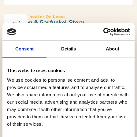
Waalwijk, Theater De Leest
The Simon & Garfunkel Story
Internationale hitshow brengt prachtig eerbetoon aan
Consent
Details
About
legendarisch duo
Bijna iedereen kent de tijdloze muziek van Simon &
This website uses cookies
Garfunkel, al is het maar van de platen van je
We use cookies to personalise content and ads, to
(groot)ouders. ‘The Simon & Garfunkel Story’ is een
provide social media features and to analyse our traffic.
prachtig eerbetoon aan het legendarische duo, waarbij
We also share information about your use of our site with
wereldhits als ‘Mrs. Robinson’, ‘Bridge Over Troubled
our social media, advertising and analytics partners who
may combine it with other information that you’ve
Water’, ‘Homeward Bound’, ‘Scarborough Fair’, ‘The
provided to them or that they’ve collected from your use
Boxer’ en ‘The Sound of Silence’ de revue passeren.
of their services.
Met de muziek als rode draad hoor je het meeslepende
verhaal over twee vrienden uit New York die in de jaren